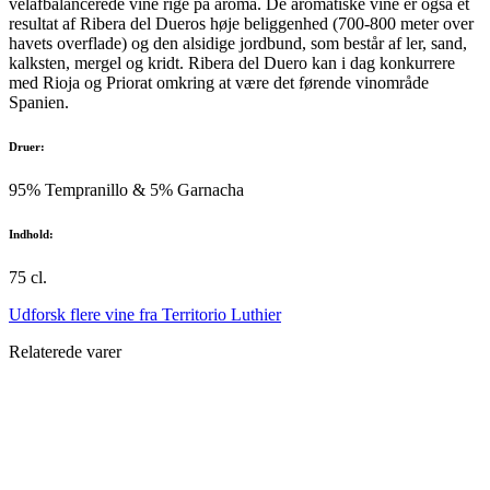
velafbalancerede vine rige på aroma. De aromatiske vine er også et
resultat af Ribera del Dueros høje beliggenhed (700-800 meter over
havets overflade) og den alsidige jordbund, som består af ler, sand,
kalksten, mergel og kridt. Ribera del Duero kan i dag konkurrere
med Rioja og Priorat omkring at være det førende vinområde
Spanien.
Druer:
95% Tempranillo & 5% Garnacha
Indhold:
75 cl.
Udforsk flere vine fra Territorio Luthier
Relaterede varer