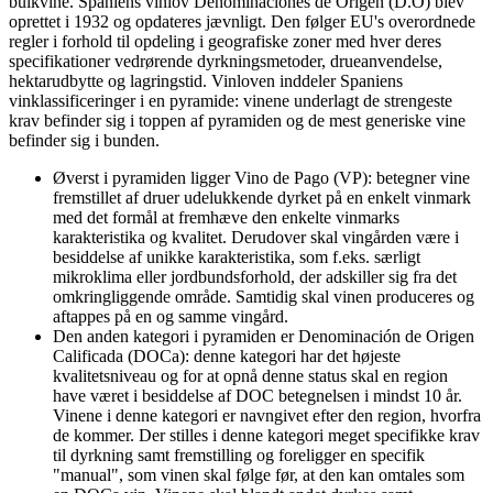
bulkvine. Spaniens vinlov Denominaciones de Origen (D.O) blev
oprettet i 1932 og opdateres jævnligt. Den følger EU's overordnede
regler i forhold til opdeling i geografiske zoner med hver deres
specifikationer vedrørende dyrkningsmetoder, drueanvendelse,
hektarudbytte og lagringstid. Vinloven inddeler Spaniens
vinklassificeringer i en pyramide: vinene underlagt de strengeste
krav befinder sig i toppen af pyramiden og de mest generiske vine
befinder sig i bunden.
Øverst i pyramiden ligger Vino de Pago (VP): betegner vine
fremstillet af druer udelukkende dyrket på en enkelt vinmark
med det formål at fremhæve den enkelte vinmarks
karakteristika og kvalitet. Derudover skal vingården være i
besiddelse af unikke karakteristika, som f.eks. særligt
mikroklima eller jordbundsforhold, der adskiller sig fra det
omkringliggende område. Samtidig skal vinen produceres og
aftappes på en og samme vingård.
Den anden kategori i pyramiden er Denominación de Origen
Calificada (DOCa): denne kategori har det højeste
kvalitetsniveau og for at opnå denne status skal en region
have været i besiddelse af DOC betegnelsen i mindst 10 år.
Vinene i denne kategori er navngivet efter den region, hvorfra
de kommer. Der stilles i denne kategori meget specifikke krav
til dyrkning samt fremstilling og foreligger en specifik
"manual", som vinen skal følge før, at den kan omtales som