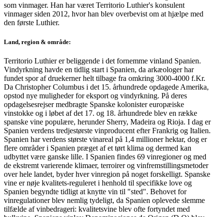
som vinmager. Han har været Territorio Luthier's konsulent
vinmager siden 2012, hvor han blev overbevist om at hjælpe med
den første Luthier.
Land, region & område:
Territorio Luthier er beliggende i det fornemme vinland Spanien.
Vindyrkning havde en tidlig start i Spanien, da arkæologer har
fundet spor af druekerner helt tilbage fra omkring 3000-4000 f.Kr.
Da Christopher Columbus i det 15. århundrede opdagede Amerika,
opstod nye muligheder for eksport og vindyrkning. På deres
opdagelsesrejser medbragte Spanske kolonister europæiske
vinstokke og i løbet af det 17. og 18. århundrede blev en række
spanske vine populære, herunder Sherry, Madeira og Rioja. I dag er
Spanien verdens tredjestørste vinproducent efter Frankrig og Italien.
Spanien har verdens største vinareal på 1,4 millioner hektar, dog er
flere områder i Spanien præget af et tørt klima og dermed kan
udbyttet være ganske lille. I Spanien findes 69 vinregioner og med
de ekstremt varierende klimaer, terroirer og vinfremstillingsmetoder
over hele landet, byder hver vinregion på noget forskelligt. Spanske
vine er nøje kvalitets-reguleret i henhold til specifikke love og
Spanien begyndte tidligt at knytte vin til "sted". Behovet for
vinregulationer blev nemlig tydeligt, da Spanien oplevede slemme
tilfælde af vinbedrageri: kvalitetsvine blev ofte fortyndet med