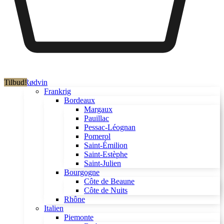
Tilbud!
Rødvin
Frankrig
Bordeaux
Margaux
Pauillac
Pessac-Léognan
Pomerol
Saint-Émilion
Saint-Estèphe
Saint-Julien
Bourgogne
Côte de Beaune
Côte de Nuits
Rhône
Italien
Piemonte