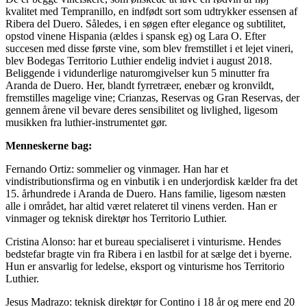
kvalitet med Tempranillo, en indfødt sort som udtrykker essensen af
Ribera del Duero. Således, i en søgen efter elegance og subtilitet,
opstod vinene Hispania (ældes i spansk eg) og Lara O. Efter
succesen med disse første vine, som blev fremstillet i et lejet vineri,
blev Bodegas Territorio Luthier endelig indviet i august 2018.
Beliggende i vidunderlige naturomgivelser kun 5 minutter fra
Aranda de Duero. Her, blandt fyrretræer, enebær og kronvildt,
fremstilles magelige vine; Crianzas, Reservas og Gran Reservas, der
gennem årene vil bevare deres sensibilitet og livlighed, ligesom
musikken fra luthier-instrumentet gør.
Menneskerne bag:
Fernando Ortiz: sommelier og vinmager. Han har et
vindistributionsfirma og en vinbutik i en underjordisk kælder fra det
15. århundrede i Aranda de Duero. Hans familie, ligesom næsten
alle i området, har altid været relateret til vinens verden. Han er
vinmager og teknisk direktør hos Territorio Luthier.
Cristina Alonso: har et bureau specialiseret i vinturisme. Hendes
bedstefar bragte vin fra Ribera i en lastbil for at sælge det i byerne.
Hun er ansvarlig for ledelse, eksport og vinturisme hos Territorio
Luthier.
Jesus Madrazo: teknisk direktør for Contino i 18 år og mere end 20