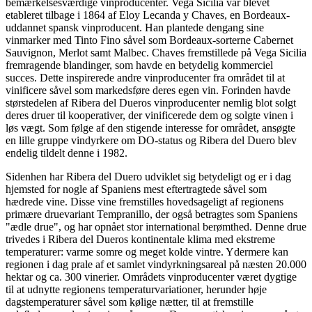
bemærkelsesværdige vinproducenter. Vega Sicilia var blevet
etableret tilbage i 1864 af Eloy Lecanda y Chaves, en Bordeaux-
uddannet spansk vinproducent. Han plantede dengang sine
vinmarker med Tinto Fino såvel som Bordeaux-sorterne Cabernet
Sauvignon, Merlot samt Malbec. Chaves fremstillede på Vega Sicilia
fremragende blandinger, som havde en betydelig kommerciel
succes. Dette inspirerede andre vinproducenter fra området til at
vinificere såvel som markedsføre deres egen vin. Forinden havde
størstedelen af Ribera del Dueros vinproducenter nemlig blot solgt
deres druer til kooperativer, der vinificerede dem og solgte vinen i
løs vægt. Som følge af den stigende interesse for området, ansøgte
en lille gruppe vindyrkere om DO-status og Ribera del Duero blev
endelig tildelt denne i 1982.
Sidenhen har Ribera del Duero udviklet sig betydeligt og er i dag
hjemsted for nogle af Spaniens mest eftertragtede såvel som
hædrede vine. Disse vine fremstilles hovedsageligt af regionens
primære druevariant Tempranillo, der også betragtes som Spaniens
"ædle drue", og har opnået stor international berømthed. Denne drue
trivedes i Ribera del Dueros kontinentale klima med ekstreme
temperaturer: varme somre og meget kolde vintre. Ydermere kan
regionen i dag prale af et samlet vindyrkningsareal på næsten 20.000
hektar og ca. 300 vinerier. Områdets vinproducenter været dygtige
til at udnytte regionens temperaturvariationer, herunder høje
dagstemperaturer såvel som kølige nætter, til at fremstille