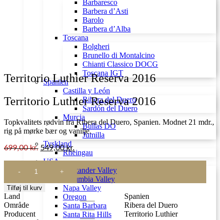
Barbaresco
Barbera d’Asti
Barolo
Barbera d’Alba
Toscana
Bolgheri
Brunello di Montalcino
Chianti Classico DOCG
Toscana IGT
Territorio Luthier Reserva 2016
Spanien
Castilla y León
Territorio Luthier Reserva 2016
Ribera del Duero
Sardón del Duero
Murcia
Topkvalitets rødvin fra Ribera del Duero, Spanien. Modnet 21 mdr.,
Bullas DO
rig på mørke bær og vanilje.
Jumilla
Tyskland
699,00
kr.
549,00
kr.
Rheingau
USA
Territorio
Alexander Valley
Luthier
Columbia Valley
Reserva
Napa Valley
Tilføj til kurv
2016
Land
Spanien
Oregon
antal
Område
Ribera del Duero
Santa Barbara
Producent
Territorio Luthier
Santa Rita Hills