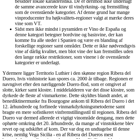
besidder lokale karakteristika. De er derimod ikke underlagt
de samme avancerede krav til vindyrkning- og fremstilling
som de ovenstående kategorier. Af denne grund har mange
vinproducenter fra højkvalitets-regioner valgt at mærke deres
vine som VT.
Sidst men ikke mindst i pyramiden er Vino de España og
denne kategori betegner bordvine og basisvine, der kan
komme fra alle steder i Spanien og være en blanding af
forskellige regioner samt områder. Dette er ikke nødvendigvis
vine af dårlig kvalitet, men blot vine der kan fremstilles uden
den lange række restriktioner, som vinene i de ovenstående
kategorier er underlagt.
Ydermere ligger Territorio Luthier i den skønne region Ribera del
Duero, hvis vinhistorie kan spores ca. 2000 år tilbage. Regionen er
navngivet efter den nærliggende Duero-flod, som er omgivet af
slotte, kirker samt klostre. I middelalderen var det disse klostre, som
dyrkede de fleste af vinmarkerne. Dette skyldtes blandt andet, at
benediktinermunke fra Bourgogne ankom til Ribera del Duero i det
12. århundrede og forfinede vinmarkdyrkningsmetoderne samt
bragte en mere sofistikeret vinfremstillingsstil til regionen. Ribera del
Duero var dermed allerede et vigtigt vinområde dengang, men dette
ophørte omkring det 20. århundrede, da mange af vinstokkene blev
revet op og udskiftet af korn. Der var dog en undtagelse til denne
krise, nemlig Vega Sicilia - en af Ribera del Dueros mest