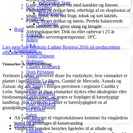
Washington State
Gane: Meget elegant vin med karakter og finesse.
New Zealand
Fløjlsagtig og delikat først, efterfulgt af en eksplosion af
Marlborough
smag: floral, frisk rød frugt, tobak og sort lakrids.
Sydafrika
Fyldig, meget delikat og intens. Perfekt balancerede
Constantia
søde tanniner, der giver smag og længde
Rosé
Aldringskapacitet: Drik nu eller opbevar i 25 år
Frankrig
Anbefalet serveringstemperatur: 18ºC
Italien
USA
Læs mere om Territorio Luthier Reserva 2016 på producentens
Champagne
officielle hjemmeside
André Diligent
Bollinger
Vinmarker & vinfremstilling:
Charles Heidsieck
Dom Pérignon
Territorio Luthier erhverver druer fra vindyrkere, hvis vinmarker er
Gosset
plantet i landsbyerne La Horra, Gumiel de Mercado, Aranda og
Janisson et Fils
Zazuar, der alle ligger i Burgos-provinsen i regionen Castilla y
Lanson
León. Størstedelen af disse vinmarker dyrkes efter økologiske eller
Louis Roederer
biodynamiske principper, og resten er forpligtet til bæredygtigt
Móet et Chandon
landbrug. Hos Territorio Luthier er bæredygtighed en af ​​
Piper Heidsieck
grundpillerne i deres filosofi:
Pol Roger
Salon
Alt vand benyttet til vinproduktionen kommer fra vingårdens
Taittinger
brønd og genbruges til kunstvanding
Dessertvin
Vandet fra brønden benyttes ligeledes til at afkøle og
Frankrig