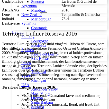
Underområde
La Horra & Gumiel de
Sonoma
Mercado
Argentina
ÅRGANG
2016
Mendoza
Drue
Tempranillo & Garnacha
New Zealand
Indhold
75 cl.
Marlborough
Beskrivelse
Sydafrika
Constantia
Hvidvin
Territorio Luthier Reserva 2016
Frankrig
Bourgogne
Territorio Luthier er en succesfuld vingård i Ribera del Duero, som
Bordeaux
blev stiftet af de to vinelskere Fernando Ortiz og Cristina Alonso i
Spanien
2009. Vingårdens unikke navn er inspireret af ​​luthier-professionen;
Ribera del Duero
en kunsthåndværker som laver instrumenter. Netop som en luthier
Rías Baixas
tålmodigt skaber et musikinstrument, der kan fornøje sanserne i
Italien
mange år, laver de hos Territorio Luthier aldrende vine, der ligeledes
Østrig
kan nydes over tid. Således reflekterer vinene fra Territorio Luthier
Traisental
essensen af luthier-professionen; elegante og naturlige, lavet med
Tyskland
omhu og tålmodighed for at opnå harmoni, balance og friskhed.
Rheingau
USA
Territorio Luthier Reserva 2016:
Alexander Valley
Napa Valley
Visuelt udseende: Granatrød farve med medium høj
Oregon
densitet og violet kant
Santa Barbara
Aroma: Balsamico, mineralsk, floral, rød frugt, fint
Sonoma
krydret og kakao