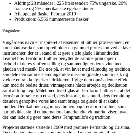
Aldring: 28 måneder i 225 liters tønder: 75% ungarske, 20%
franske og 5% amerikanske egetræstønder
Aftappet på flaske: Februar 2019
Produktion: 6.566 nummererede flasker
Vingården:
Vingårdens navn er inspireret af essensen af ​​luthier-professionen; en
kunsthåndværker, som opretholder en gammel profession ved at lave
instrumenter, der er i stand til at gøre sjæle glade i århundreder.
Teamet hos Territorio Luthier benytter de samme principper i
forhold til deres vinfremstilling og sammenligner deres vine med
glæden ved musik. De tror på, at vin lavet med tålmodig og tradition
kan dele den samme stemningsfulde mission (glæde) som musik og
vække en række følelser i drikkeren. Ifølge dem opnås denne effekt
kun med de bedste druer, vinmagerens hårde arbejde og dedikation
samt aldring i eg. Målet med hvert glas af Territorio Luthier er, at det
formår at fortælle om et sted, dets historie, dets nutid, dets fremtid og
desuden genoplive vores ånd samt bringe os glæde til at skabe
minder. Dedikationen og innovationen bag Territorio Luthier, som
har udviklet sig til et international anerkendte vinmærke viser, hvad
der kan lade sig gøre med deres Tempranillo's og tradition.
Projektet startede startede i 2009 med partnere Fernando og Cristina.
De er begge vinelskere, som ønskede at lave en rødvin af høj