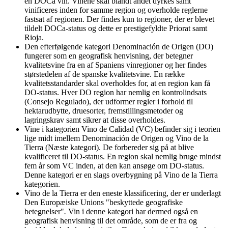
en DOCa vin. Vinene skal blandt andet dyrkes samt
vinificeres inden for samme region og overholde reglerne
fastsat af regionen. Der findes kun to regioner, der er blevet
tildelt DOCa-status og dette er prestigefyldte Priorat samt
Rioja.
Den efterfølgende kategori Denominación de Origen (DO)
fungerer som en geografisk henvisning, der betegner
kvalitetsvine fra en af Spaniens vinregioner og her findes
størstedelen af de spanske kvalitetsvine. En række
kvalitetsstandarder skal overholdes for, at en region kan få
DO-status. Hver DO region har nemlig en kontrolindsats
(Consejo Regulado), der udformer regler i forhold til
hektarudbytte, druesorter, fremstillingsmetoder og
lagringskrav samt sikrer at disse overholdes.
Vine i kategorien Vino de Calidad (VC) befinder sig i teorien
lige midt imellem Denominación de Origen og Vino de la
Tierra (Næste kategori). De forbereder sig på at blive
kvalificeret til DO-status. En region skal nemlig bruge mindst
fem år som VC inden, at den kan ansøge om DO-status.
Denne kategori er en slags overbygning på Vino de la Tierra
kategorien.
Vino de la Tierra er den eneste klassificering, der er underlagt
Den Europæiske Unions "beskyttede geografiske
betegnelser"
.
Vin i denne kategori har dermed også en
geografisk henvisning til det område, som de er fra og