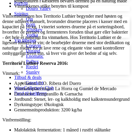
temperaturen i kælderen bevares dermed på en naturlig måde
Portvin
Vinstokkenes stilke benyttes til kompost
Douro Valley
Spiritus
Vinfremstillingen hos Territorio Luthier begynder med høsten og
Gin
denne udføres manuelt, hvorunder druerne placeres i kasser med en
Rom
kapacitet på 10 kg. I vineriet sorteres druerne på et sorteringsbord,
Whiskey
hvorefter de presses og fermenteres foruden tilsat gær eller bakterier
Vodka
- det hele er naturligt fra vinmarken. Hos Territorio Luthier er de
Vin tilbehør
ligesom luthiers af vin; de bearbejder druerne med stor dedikation og
Coravin
naturlige midler for at lave rene og elegante vine samt kontrollerer
Durand
omhyggeligt hvert trin, så hver vin giver det bedste af sig selv.
Enomatic
Pulltex
Territorio Luthier Reserva 2016:
Riedel
Stanley
Vinmark:
Tilbud & deals
Gavekort
Appellation: D.O. Ribera del Duero
WineCollector's Club
Vinmarksplaceringer: La Horra og Gumiel de Mercado
Fund til kælderen
Druesorter: Tempranillo & Garnacha
Jordbund: Stenet, ler- og kalkholdig med kalkstensundergrund
Dyrkningstype: Økologisk
Gennemsnitsproduktion: 3200 kg/ha
Vinfremstilling:
Malolaktisk fermentation: 1 måned i rustfri ståltanke