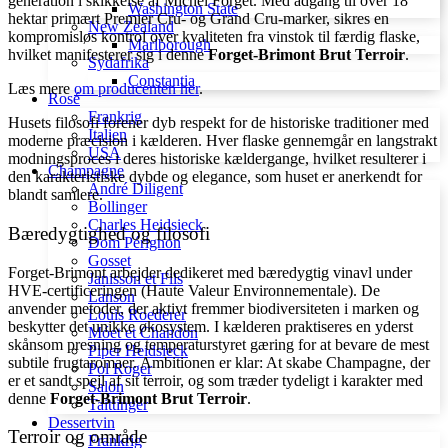
generation i skikkelse af Michel Forget. Med adgang til over 18
Washington State
hektar primært Premier Cru- og Grand Cru-marker, sikres en
New Zealand
kompromisløs kontrol over kvaliteten fra vinstok til færdig flaske,
Marlborough
hvilket manifesterer sig i denne
Forget-Brimont Brut Terroir
.
Sydafrika
Constantia
Læs mere
om producenten her
.
Rosé
Frankrig
Husets filosofi forener dyb respekt for de historiske traditioner med
Italien
moderne præcision i kælderen. Hver flaske gennemgår en langstrakt
USA
modningsproces i deres historiske kældergange, hvilket resulterer i
Champagne
den karakteristiske dybde og elegance, som huset er anerkendt for
André Diligent
blandt samlere.
Bollinger
Charles Heidsieck
Bæredygtighed og filosofi
Dom Pérignon
Gosset
Forget-Brimont arbejder dedikeret med bæredygtig vinavl under
Janisson et Fils
HVE-certificeringen (Haute Valeur Environnementale). De
Lanson
anvender metoder, der aktivt fremmer biodiversiteten i marken og
Louis Roederer
beskytter det unikke økosystem. I kælderen praktiseres en yderst
Móet et Chandon
skånsom presning og temperaturstyret gæring for at bevare de mest
Piper Heidsieck
subtile frugtaromaer. Ambitionen er klar: At skabe Champagne, der
Pol Roger
er et sandt spejl af sit terroir, og som træder tydeligt i karakter med
Salon
denne
Forget-Brimont Brut Terroir
.
Taittinger
Dessertvin
Terroir og område
Frankrig