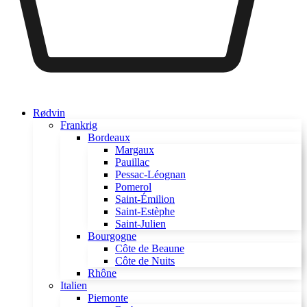
Rødvin
Frankrig
Bordeaux
Margaux
Pauillac
Pessac-Léognan
Pomerol
Saint-Émilion
Saint-Estèphe
Saint-Julien
Bourgogne
Côte de Beaune
Côte de Nuits
Rhône
Italien
Piemonte