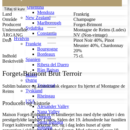
Brimont
Sonoma
Brut
Argentina
Tilføj til kurv
Terroir
Mendoza
Land
Frankrig
Premier
New Zealand
Område
Champagne
Cru
Marlborough
Producent
Forget-Brimont
antal
Sydafrika
Underområde
Montagne de Reims (Ludes)
Constantia
ÅRGANG
NV (Non-vintage)
Hvidvin
Drue
Pinot Noir 40%, Pinot
Frankrig
Meunier 40%, Chardonnay
Bourgogne
20%
Bordeaux
Indhold
75 cl.
Spanien
Beskrivelse
Ribera del Duero
Rías Baixas
Forget-Brimont Brut Terroir
Italien
Østrig
Traisental
Sublim balance og aristokratisk elegance fra hjertet af Montagne de
Tyskland
Reims
Rheingau
USA
Producent og historie
Alexander Valley
Napa Valley
Maison Forget-Brimont er et familieejet hus med dybe rødder i den
Oregon
prestigefyldte landsby Ludes. Siden det 19. århundrede har familien
Santa Barbara
Forget kultiveret markerne her, og i dag ledes huset af sjette
Sonoma