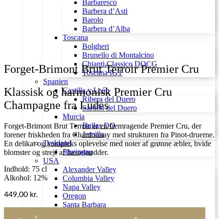
Barbaresco
Barbera d’Asti
Barolo
Barbera d’Alba
Toscana
Bolgheri
Brunello di Montalcino
Chianti Classico DOCG
Forget-Brimont Brut Terroir Premier Cru
Toscana IGT
Spanien
Klassisk og harmonisk Premier Cru
Castilla y León
Ribera del Duero
Champagne fra Ludes
Sardón del Duero
Murcia
Bullas DO
Forget-Brimont Brut Terroir er en fremragende Premier Cru, der
Jumilla
forener friskheden fra Chardonnay med strukturen fra Pinot-druerne.
Tyskland
En delikat og kompleks oplevelse med noter af grønne æbler, hvide
Rheingau
blomster og strejf af hasselnødder.
USA
Indhold: 75 cl
Alexander Valley
Alkohol: 12%
Columbia Valley
Napa Valley
449,00
kr.
Oregon
Santa Barbara
Forget-
Santa Rita Hills