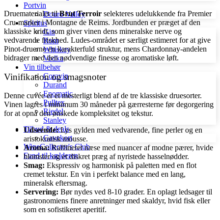
Portvin
Druematerialet til
Brut Terroir
selekteres udelukkende fra Premier
Douro Valley
Cru-marker i Montagne de Reims. Jordbunden er præget af den
Spiritus
klassiske kridt, som giver vinen dens mineralske nerve og
Gin
vedvarende friskhed. Ludes-området er særligt estimeret for at give
Rom
Pinot-druerne en karakterfuld struktur, mens Chardonnay-andelen
Whiskey
bidrager med den nødvendige finesse og aromatiske løft.
Vodka
Vin tilbehør
Vinifikation og smagsnoter
Coravin
Durand
Enomatic
Denne cuvée er et mesterligt blend af de tre klassiske druesorter.
Pulltex
Vinen lagres i minimum 30 måneder på gærresterne før degorgering
Riedel
for at opnå den ønskede kompleksitet og tekstur.
Stanley
Tilbud & deals
Udseende:
Lys gylden med vedvarende, fine perler og en
Gavekort
aristokratisk mousse.
WineCollector's Club
Aroma:
Raffineret næse med nuancer af modne pærer, hvide
Fund til kælderen
blomster og et diskret præg af nyristede hasselnødder.
Smag:
Ekspressiv og harmonisk på paletten med en flot
cremet tekstur. En vin i perfekt balance med en lang,
mineralsk eftersmag.
Servering:
Bør nydes ved 8-10 grader. En oplagt ledsager til
gastronomiens finere anretninger med skaldyr, hvid fisk eller
som en sofistikeret aperitif.