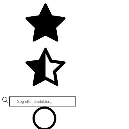
Products
search