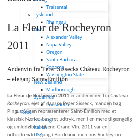
Traisental
Tyskland
Rheingau
La Fleur de Rocheyron
USA
Alexander Valley
2011
Napa Valley
Oregon
Santa Barbara
Sonoma
Andenvin fra Peter Sissecks Château Rocheyron
Washington State
– elegant Saint-Émilion
New Zealand
Marlborough
La Fleur de Rocheyron 2011
er andenvinen fra
Château
Sydafrika
Rocheyron
, ejet af danske Peter Sisseck, manden bag
Constantia
Rosé
Pingus. Vinen repræsenterer Saint-Émilion med et
Frankrig
klassisk Merlot-baseret udtryk, men i en mere tilgængelig
Italien
og umiddelbar stil end Grand Vin. 2011 var en
USA
udfordrende årgang i Bordeaux, men hos Rocheyron