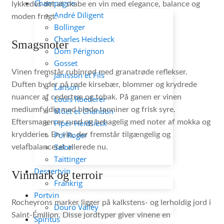
Champagne
lykkedes det at skabe en vin med elegance, balance og
André Diligent
moden frugt.
Bollinger
Charles Heidsieck
Smagsnoter
Dom Pérignon
Gosset
Vinen fremstår rubinrød med granatrøde reflekser.
Janisson et Fils
Duften byder på røde kirsebær, blommer og krydrede
Lanson
nuancer af cedertræ og tobak. På ganen er vinen
Louis Roederer
mediumfyldig med bløde tanniner og frisk syre.
Móet et Chandon
Piper Heidsieck
Eftersmagen er rund og behagelig med noter af mokka og
Pol Roger
krydderier. En vin, der fremstår tilgængelig og
Salon
velafbalanceret allerede nu.
Taittinger
Dessertvin
Vinmark og terroir
Frankrig
Portvin
Rocheyrons marker ligger på kalkstens- og lerholdig jord i
Douro Valley
Saint-Émilion. Disse jordtyper giver vinene en
Spiritus