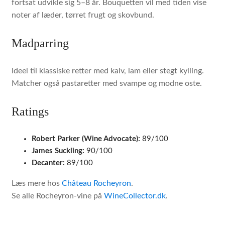
fortsat udvikle sig 5–8 år. Bouquetten vil med tiden vise
noter af læder, tørret frugt og skovbund.
Madparring
Ideel til klassiske retter med kalv, lam eller stegt kylling.
Matcher også pastaretter med svampe og modne oste.
Ratings
Robert Parker (Wine Advocate):
89/100
James Suckling:
90/100
Decanter:
89/100
Læs mere hos
Château Rocheyron
.
Se alle Rocheyron-vine på
WineCollector.dk
.