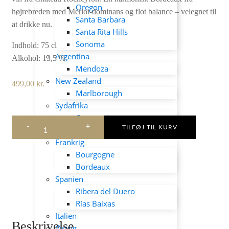
Oregon
højrebreden med Merlot-dominans og flot balance – velegnet til
Santa Barbara
at drikke nu.
Santa Rita Hills
Sonoma
Indhold: 75 cl
Argentina
Alkohol: 13,5 %
Mendoza
New Zealand
499,00
kr.
Marlborough
Sydafrika
Constantia
La
TILFØJ TIL KURV
Hvidvin
Fleur
Frankrig
de
Bourgogne
Rocheyron
2011
Bordeaux
antal
Spanien
Ribera del Duero
Rías Baixas
Italien
Beskrivelse
Østrig