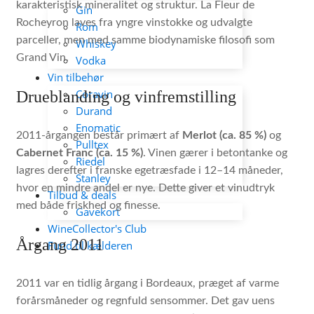
karakteristisk mineralitet og struktur. La Fleur de
Gin
Rocheyron laves fra yngre vinstokke og udvalgte
Rom
parceller, men med samme biodynamiske filosofi som
Whiskey
Grand Vin.
Vodka
Vin tilbehør
Coravin
Drueblanding og vinfremstilling
Durand
Enomatic
2011-årgangen består primært af
Merlot (ca. 85 %)
og
Pulltex
Cabernet Franc (ca. 15 %)
. Vinen gærer i betontanke og
Riedel
lagres derefter i franske egetræsfade i 12–14 måneder,
Stanley
hvor en mindre andel er nye. Dette giver et vinudtryk
Tilbud & deals
med både friskhed og finesse.
Gavekort
WineCollector's Club
Årgang 2011
Fund til kælderen
2011 var en tidlig årgang i Bordeaux, præget af varme
forårsmåneder og regnfuld sensommer. Det gav uens