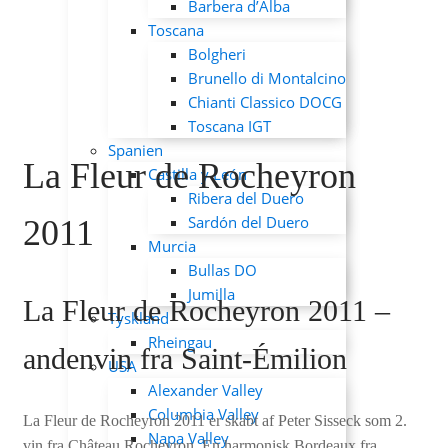
Barbera d’Alba
Toscana
Bolgheri
Brunello di Montalcino
Chianti Classico DOCG
Toscana IGT
Spanien
La Fleur de Rocheyron
Castilla y León
Ribera del Duero
Sardón del Duero
2011
Murcia
Bullas DO
Jumilla
La Fleur de Rocheyron 2011 –
Tyskland
Rheingau
andenvin fra Saint-Émilion
USA
Alexander Valley
Columbia Valley
La Fleur de Rocheyron 2011 er skabt af Peter Sisseck som 2.
Napa Valley
vin fra Château Rocheyron. En harmonisk Bordeaux fra