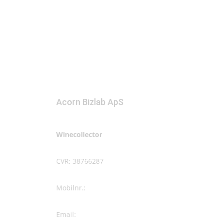
Acorn Bizlab ApS
Winecollector
CVR: 38766287
Mobilnr.:
+45 42 60 35 80
Email:
kontakt@winecollector.dk