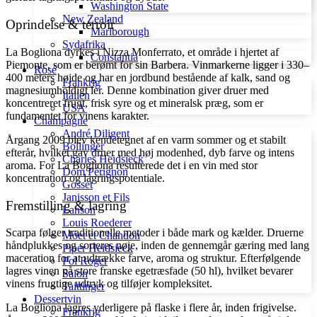
Washington State
New Zealand
Oprindelse & terroir
Marlborough
Sydafrika
La Bogliona dyrkes i Nizza Monferrato, et område i hjertet af
Constantia
Piemonte, som er berømt for sin Barbera. Vinmarkerne ligger i 330–
Rosé
400 meters højde og har en jordbund bestående af kalk, sand og
Frankrig
magnesiumholdigt ler. Denne kombination giver druer med
Italien
koncentreret frugt, frisk syre og et mineralsk præg, som er
USA
fundamentet for vinens karakter.
Champagne
André Diligent
Årgang 2009 blev kendetegnet af en varm sommer og et stabilt
Bollinger
efterår, hvilket gav druer med høj modenhed, dyb farve og intens
Charles Heidsieck
aroma. For La Bogliona resulterede det i en vin med stor
Dom Pérignon
koncentration og lagringspotentiale.
Gosset
Janisson et Fils
Fremstilling & lagring
Lanson
Louis Roederer
Scarpa følger traditionelle metoder i både mark og kælder. Druerne
Móet et Chandon
håndplukkes og sorteres nøje, inden de gennemgår gæring med lang
Piper Heidsieck
maceration for at udtrække farve, aroma og struktur. Efterfølgende
Pol Roger
lagres vinen på store franske egetræsfade (50 hl), hvilket bevarer
Salon
vinens frugtige udtryk og tilføjer kompleksitet.
Taittinger
Dessertvin
La Bogliona lagres yderligere på flaske i flere år, inden frigivelse.
Frankrig