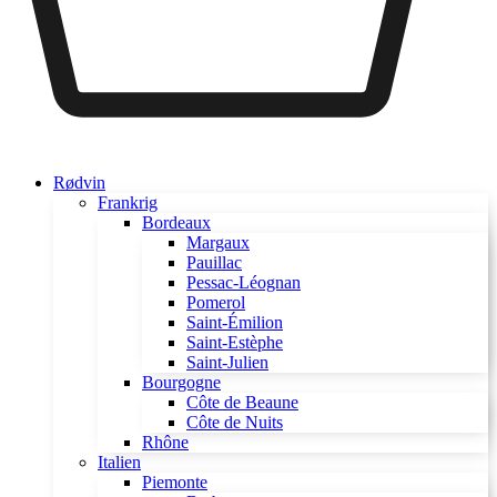
Rødvin
Frankrig
Bordeaux
Margaux
Pauillac
Pessac-Léognan
Pomerol
Saint-Émilion
Saint-Estèphe
Saint-Julien
Bourgogne
Côte de Beaune
Côte de Nuits
Rhône
Italien
Piemonte