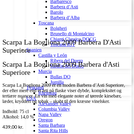
Barbaresco
Barbera d’Asti
Barolo
Barbera d’Alba
Toscana
Bolgheri
Brunello di Montalcino
Chianti Classico DOCG
Scarpa La Bogliona 2009 Barbera D'Asti
Toscana IGT
Superiore
Spanien
Castilla y León
Ribera del Duero
Scarpa La Bogliona 2009 Barbera d'Asti
Sardón del Duero
Superiore
Murcia
Bullas DO
Jumilla
Scarpa La Bogliona 2009 er en moden Barbera d’Asti Superiore,
Tyskland
der efter mere end et årti på flaske viser dybde, kompleksitet og
Rheingau
tertiære nuancer. En vin med elegante noter af tørrede kirsebær,
USA
læder, krydderi og tobak – skabt til den kræsne vinelsker.
Alexander Valley
Columbia Valley
Indhold: 75 cl
Napa Valley
Alkohol: 14,0 %
Oregon
Santa Barbara
439,00
kr.
Santa Rita Hills