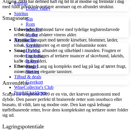
Årgang 2009 har dermed haft rig tid til at modne og fremstår i dag
Portvin
med fuldt udviklede tertiære aromaer og en afrundet struktur.
Douro Valley
Spiritus
Smagsnoter
Gin
Rom
Udseende:
Rubinrød farve med tydelige teglstensfarvede
Whiskey
reflekser, der afslører vinens alder.
Vodka
Aroma:
Bouquet med tørrede kirsebær, blommer, læder,
Vin tilbehør
tobak, krydderurter og et strejf af balsamiske noter.
Coravin
Smag:
Fyldig, afrundet og silkeblød i munden. Frugten er
Durand
moden og ledsages af tertiære nuancer af skovbund, lakrids,
Enomatic
kaffe og krydderi.
Pulltex
Eftersmag:
Lang og kompleks med lag på lag af tørret frugt,
Riedel
mineralitet og elegante tanniner.
Stanley
Tilbud & deals
Gavekort
Anvendelse
WineCollector's Club
Fund til kælderen
Scarpa La Bogliona 2009 er en vin, der kræver gastronomi med
dybde. Den passer perfekt til braiserede retter som ossobuco eller
brasato, til vildt, lam og modne oste. Den kan også ledsage
trøffelbaserede retter, hvor dens kompleksitet og tertiære noter folder
sig ud.
Lagringspotentiale