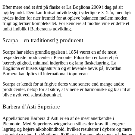
Efter mere end et årti på flaske er La Bogliona 2009 i dag på sit
højdepunkt. Den kan fortsat udvikle sig i yderligere 3–5 år, men bør
nydes inden for nær fremtid for at opleve balancen mellem moden
frugt og tertiær kompleksitet. For kendere af modne vine er dette et
unikt indblik i Barberaens udvikling.
Scarpa – en traditionsrig producent
Scarpa har siden grundlæggelsen i 1854 været en af de mest
respekterede producenter i Piemonte. Filosofien er baseret på
bæredygtighed, minimal indgriben og lang flaskelagring. La
Bogliona er husets signaturvin og et levende bevis på, hvordan
Barbera kan løftes til internationalt topniveau.
Scarpa er kendt for at frigive deres vine senere end mange andre
producenter, netop for at sikre, at vinene er harmoniske og klar til at
blive nydt ved salgstidspunktet.
Barbera d’Asti Superiore
Appellationen Barbera d’Asti er en af de mest anerkendte i
Piemonte. Med Superiore-betegnelsen stilles der krav til længere
lagring og højere alkoholindhold, hvilket resulterer i dybere og mere
komplekse vine. La Bogliona 2009 er et fornemt eksempel på denne