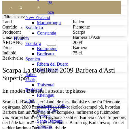
Sonoma
Scarpa
Argentina
La
Mendoza
Bogliona
Tilføj til kurv
New Zealand
2009
Land
Italien
Marlborough
Barbera
Område
Piemonte
Sydafrika
D'Asti
Producent
Scarpa
Constantia
Superiore
Underområde
Barbera D'Asti
Hvidvin
antal
ÅRGANG
2009
Frankrig
Drue
Barbera
Bourgogne
Indhold
75 cl.
Bordeaux
Beskrivelse
Spanien
Ribera del Duero
Scarpa La Bogliona 2009 Barbera d'Asti
Rías Baixas
Italien
Superiore
Østrig
Traisental
Tyskland
En moden Barbera i absolut topklasse
Rheingau
USA
Scarpa La Bogliona er blandt de mest ikoniske vine fra Piemonte,
Alexander Valley
og årgang 2009 fremstår i dag som et skoleeksempel på, hvordan
Napa Valley
Barbera kan udvikle sig til en kompleks, raffineret og fuldmoden
Oregon
vin. Scarpa har med La Bogliona skabt en Barbera d’Asti Superiore,
Santa Barbara
der både kan måle sig med områdets Barolo og Barbaresco, når det
Sonoma
gælder lagringspotentiale og dybde.