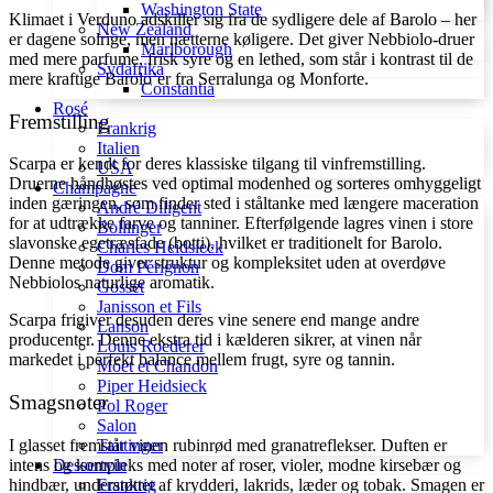
Washington State
Klimaet i Verduno adskiller sig fra de sydligere dele af Barolo – her
New Zealand
er dagene solrige, men nætterne køligere. Det giver Nebbiolo-druer
Marlborough
med mere parfume, frisk syre og en lethed, som står i kontrast til de
Sydafrika
mere kraftige Barolo’er fra Serralunga og Monforte.
Constantia
Rosé
Fremstilling
Frankrig
Italien
Scarpa er kendt for deres klassiske tilgang til vinfremstilling.
USA
Druerne håndhøstes ved optimal modenhed og sorteres omhyggeligt
Champagne
inden gæringen, som finder sted i ståltanke med længere maceration
André Diligent
for at udtrække farve og tanniner. Efterfølgende lagres vinen i store
Bollinger
slavonske egetræsfade (botti), hvilket er traditionelt for Barolo.
Charles Heidsieck
Denne metode giver struktur og kompleksitet uden at overdøve
Dom Pérignon
Nebbiolos naturlige aromatik.
Gosset
Janisson et Fils
Scarpa frigiver desuden deres vine senere end mange andre
Lanson
producenter. Denne ekstra tid i kælderen sikrer, at vinen når
Louis Roederer
markedet i perfekt balance mellem frugt, syre og tannin.
Móet et Chandon
Piper Heidsieck
Smagsnoter
Pol Roger
Salon
I glasset fremstår vinen rubinrød med granatreflekser. Duften er
Taittinger
intens og kompleks med noter af roser, violer, modne kirsebær og
Dessertvin
hindbær, understøttet af krydderi, lakrids, læder og tobak. Smagen er
Frankrig