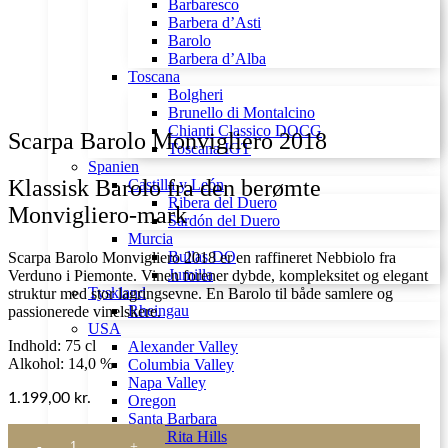
Barbaresco
Barbera d’Asti
Barolo
Barbera d’Alba
Toscana
Bolgheri
Brunello di Montalcino
Chianti Classico DOCG
Scarpa Barolo Monvigliero 2018
Toscana IGT
Spanien
Klassisk Barolo fra den berømte
Castilla y León
Ribera del Duero
Monvigliero-mark
Sardón del Duero
Murcia
Bullas DO
Scarpa Barolo Monvigliero 2018 er en raffineret Nebbiolo fra
Jumilla
Verduno i Piemonte. Vinen forener dybde, kompleksitet og elegant
Tyskland
struktur med stor lagringsevne. En Barolo til både samlere og
Rheingau
passionerede vinelskere.
USA
Indhold: 75 cl
Alexander Valley
Alkohol: 14,0 %
Columbia Valley
Napa Valley
1.199,00
kr.
Oregon
Santa Barbara
Scarpa
Santa Rita Hills