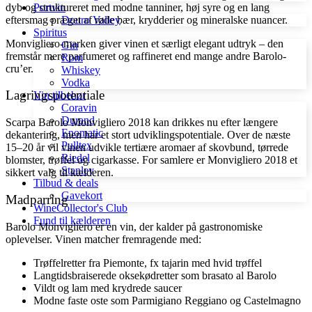
dyb og struktureret med modne tanniner, høj syre og en lang
Portvin
eftersmag præget af røde bær, krydderier og mineralske nuancer.
Douro Valley
Spiritus
Monvigliero-marken giver vinen et særligt elegant udtryk – den
Gin
fremstår mere parfumeret og raffineret end mange andre Barolo-
Rom
cru’er.
Whiskey
Vodka
Lagringspotentiale
Vin tilbehør
Coravin
Durand
Scarpa Barolo Monvigliero 2018 kan drikkes nu efter længere
Enomatic
dekantering, men har et stort udviklingspotentiale. Over de næste
Pulltex
15–20 år vil vinen udvikle tertiære aromaer af skovbund, tørrede
Riedel
blomster, trøffel og cigarkasse. For samlere er Monvigliero 2018 et
Stanley
sikkert valg til kælderen.
Tilbud & deals
Gavekort
Madparring
WineCollector's Club
Fund til kælderen
Barolo Monvigliero er en vin, der kalder på gastronomiske
oplevelser. Vinen matcher fremragende med:
Trøffelretter fra Piemonte, fx tajarin med hvid trøffel
Langtidsbraiserede oksekødretter som brasato al Barolo
Vildt og lam med krydrede saucer
Modne faste oste som Parmigiano Reggiano og Castelmagno