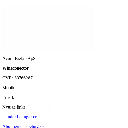
Acorn Bizlab ApS
Winecollector
CVR: 38766287
Mobilnr.:
+45 42 60 35 80
Email:
kontakt@winecollector.dk
Kendall-Jackson Vintner's
Nyttige links
Reserve Zinfandel 2015
Handelsbetingelser
149,00 kr.
Abonnementsbetingelser
Tilføj til kurv