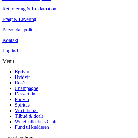
Returnering & Reklamation
Fragt & Levering
Persondatapolitik
Kontakt
Log ind
Menu
Rødvin
Hvidvin
Rosé
Champagne
Dessertvin
Portvin
Spiritus
Vin tilbehør
Tilbud & deals
WineCollector's Club
Fund til kælderen
Tilmeld vinbrev