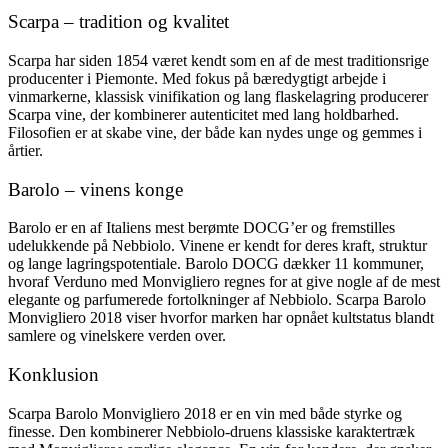
Scarpa – tradition og kvalitet
Scarpa har siden 1854 været kendt som en af de mest traditionsrige
producenter i Piemonte. Med fokus på bæredygtigt arbejde i
vinmarkerne, klassisk vinifikation og lang flaskelagring producerer
Scarpa vine, der kombinerer autenticitet med lang holdbarhed.
Filosofien er at skabe vine, der både kan nydes unge og gemmes i
årtier.
Barolo – vinens konge
Barolo er en af Italiens mest berømte DOCG’er og fremstilles
udelukkende på Nebbiolo. Vinene er kendt for deres kraft, struktur
og lange lagringspotentiale. Barolo DOCG dækker 11 kommuner,
hvoraf Verduno med Monvigliero regnes for at give nogle af de mest
elegante og parfumerede fortolkninger af Nebbiolo. Scarpa Barolo
Monvigliero 2018 viser hvorfor marken har opnået kultstatus blandt
samlere og vinelskere verden over.
Konklusion
Scarpa Barolo Monvigliero 2018 er en vin med både styrke og
finesse. Den kombinerer Nebbiolo-druens klassiske karaktertræk