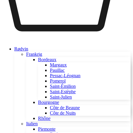
Rødvin
Frankrig
Bordeaux
Margaux
Pauillac
Pessac-Léognan
Pomerol
Saint-Émilion
Saint-Estèphe
Saint-Julien
Bourgogne
Côte de Beaune
Côte de Nuits
Rhône
Italien
Piemonte