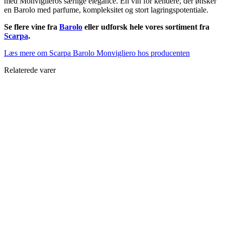
med Monviglieros særlige elegance. En vin for kendere, der ønsker
en Barolo med parfume, kompleksitet og stort lagringspotentiale.
Se flere vine fra
Barolo
eller udforsk hele vores sortiment fra
Scarpa
.
Læs mere om Scarpa Barolo Monvigliero hos producenten
Relaterede varer