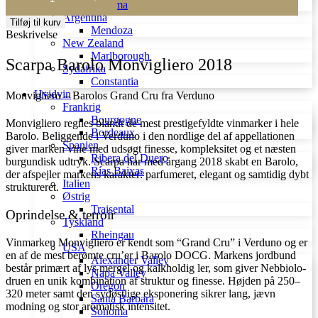
Barolo
Sonoma
Monvigliero
Argentina
Tilføj til kurv
2018
Mendoza
Beskrivelse
antal
New Zealand
Marlborough
Scarpa Barolo Monvigliero 2018
Sydafrika
Constantia
Hvidvin
Monvigliero – Barolos Grand Cru fra Verduno
Frankrig
Bourgogne
Monvigliero regnes blandt de mest prestigefyldte vinmarker i hele
Bordeaux
Barolo. Beliggende i Verduno i den nordlige del af appellationen
Spanien
giver marken vine med udsøgt finesse, kompleksitet og et næsten
Ribera del Duero
burgundisk udtryk. Scarpa har med årgang 2018 skabt en Barolo,
Rías Baixas
der afspejler markens karakter: parfumeret, elegant og samtidig dybt
Italien
struktureret.
Østrig
Traisental
Oprindelse & terroir
Tyskland
Rheingau
Vinmarken Monvigliero er kendt som “Grand Cru” i Verduno og er
USA
en af de mest berømte cru’er i Barolo DOCG. Markens jordbund
Alexander Valley
består primært af lys mergel og kalkholdig ler, som giver Nebbiolo-
Napa Valley
druen en unik kombination af struktur og finesse. Højden på 250–
Oregon
320 meter samt den sydøstlige eksponering sikrer lang, jævn
Santa Barbara
modning og stor aromatisk intensitet.
Sonoma