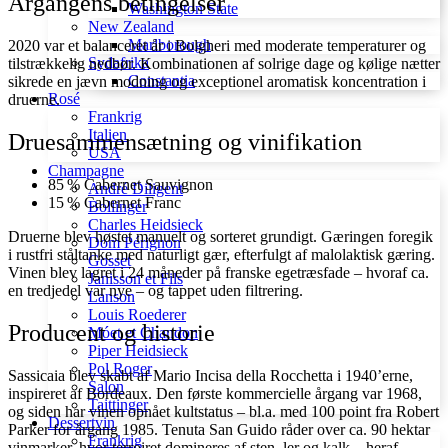
Årgangens betingelser
Washington State
New Zealand
Marlborough
2020 var et balanceret år i Bolgheri med moderate temperaturer og
Sydafrika
tilstrækkelig nedbør. Kombinationen af solrige dage og kølige nætter
Constantia
sikrede en jævn modning og exceptionel aromatisk koncentration i
Rosé
druerne.
Frankrig
Italien
Druesammensætning og vinifikation
USA
Champagne
85 % Cabernet Sauvignon
André Diligent
15 % Cabernet Franc
Bollinger
Charles Heidsieck
Druerne blev høstet manuelt og sorteret grundigt. Gæringen foregik
Dom Pérignon
i rustfri ståltanke med naturligt gær, efterfulgt af malolaktisk gæring.
Gosset
Vinen blev lagret i 24 måneder på franske egetræsfade – hvoraf ca.
Janisson et Fils
en tredjedel var nye – og tappet uden filtrering.
Lanson
Louis Roederer
Producent og historie
Móet et Chandon
Piper Heidsieck
Pol Roger
Sassicaia blev skabt af Mario Incisa della Rocchetta i 1940’erne,
Salon
inspireret af Bordeaux. Den første kommercielle årgang var 1968,
Taittinger
og siden har vinen opnået kultstatus – bl.a. med 100 point fra Robert
Dessertvin
Parker for årgang 1985. Tenuta San Guido råder over ca. 90 hektar
Frankrig
vinmarker, hvor terroiret domineres af sten, ler og kalk – heraf