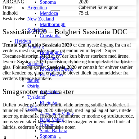
ÅRGANG
2020
Sonoma
Drue
Cabernet Sauvignon
Argentina
Indhold
75 cl.
Mendoza
Beskrivelse
New Zealand
Marlborough
Sydafrika
Sassicaia 2020 – Bolgheri Sassicaia DOC
Constantia
Hvidvin
Tenuta San Guido Sassicaia 2020
er den nyeste årgang fra en af
Frankrig
verdens mest ikoniske vine – og endnu en milepæl i Super
Bourgogne
Toscaner-historien. Med et ry, der kun bliver stærkere med årene,
Bordeaux
leverer Sassicaia 2020 præcision, dybde og kompleksitet fra første
Spanien
glas. Fokusnøgleordet
Sassicaia 2020
er centralt for enhver samler
Ribera del Duero
eller kender, og vinen er allerede blevet tildelt topanmeldelser fra
Rías Baixas
verdens førende kritikere.
Italien
Østrig
Smagsnoter og karakter
Traisental
Tyskland
Rheingau
Duften byder på solbær, grafit, vilde urter og subtile krydderier. I
USA
munden er Sassicaia 2020 silkeblød, med lag på lag af bær, urtede
Alexander Valley
noter og mineralsk friskhed. Tanninerne er modne og strukturerede,
Napa Valley
mens syren sikrer lang levetid. Eftersmagen er intens med hints af
Oregon
lakrids, cedertræ og balsamiske noter.
Santa Barbara
Sonoma