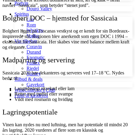
Portvin
navnet “Sassicaia”, som betyder “stenet jord”.
Douro Valley
Spiritus
Bolgheri DOC – hjemsted for Sassicaia
Gin
Rom
Whiskey
Bolgheri ligger på Toscanas vestkyst og er kendt for sin Bordeaux-
Vodka
inspirerede stil. Regionen blev anerkendt som egen DOC i 1994 –
Vin tilbehør
eksklusivt for Sassicaia. Her skabes vine med balance mellem kraft
Coravin
og elegance.
Durand
Enomatic
Madparring og servering
Pulltex
Riedel
Sassicaia 2020 bør dekanteres og serveres ved 17–18 °C. Nydes
Stanley
bedst til:
Tilbud & deals
Gavekort
Langtidsstegt oksekød eller lam
WineCollector's Club
Retter med trøffel eller svampe
Fund til kælderen
Vildt med rosmarin og hvidløg
Lagringspotentiale
Vinen kan nydes nu med luftning, men har potentiale til mindst 20
års lagring. 2020 vurderes af flere som en klassisk og