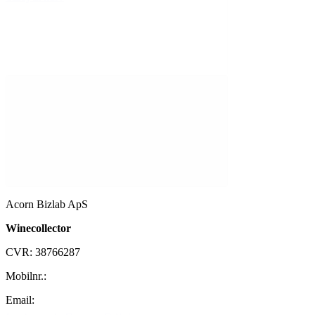
Acorn Bizlab ApS
Winecollector
CVR: 38766287
Mobilnr.:
+45 42 60 35 80
Email:
kontakt@winecollector.dk