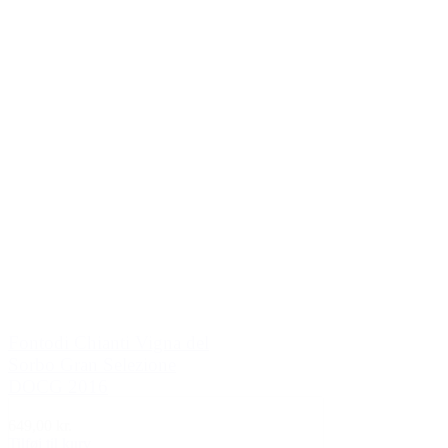
Fontodi Chianti Vigna del
Sorbo Gran Selezione
DOCG 2016
649,00 kr.
Tilføj til kurv