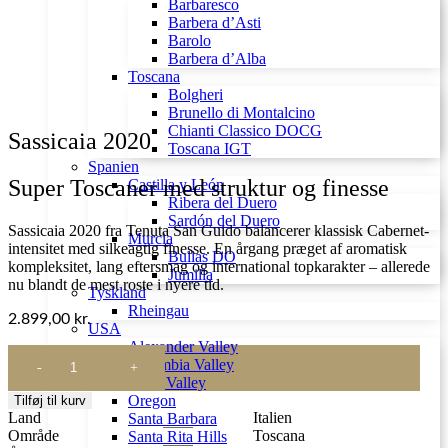
Barbaresco
Barbera d’Asti
Barolo
Barbera d’Alba
Toscana
Bolgheri
Brunello di Montalcino
Chianti Classico DOCG
Sassicaia 2020
Toscana IGT
Spanien
Super Toscaner med struktur og finesse
Castilla y León
Ribera del Duero
Sardón del Duero
Sassicaia 2020 fra Tenuta San Guido balancerer klassisk Cabernet-
Murcia
intensitet med silkeagtig finesse. En årgang præget af aromatisk
Bullas DO
kompleksitet, lang eftersmag og international topkarakter – allerede
Jumilla
nu blandt de mest roste i nyere tid.
Tyskland
Rheingau
2.899,00
kr.
USA
Alexander Valley
Sassicaia
Columbia Valley
2020
Napa Valley
antal
Oregon
Tilføj til kurv
Land
Italien
Santa Barbara
Område
Toscana
Santa Rita Hills