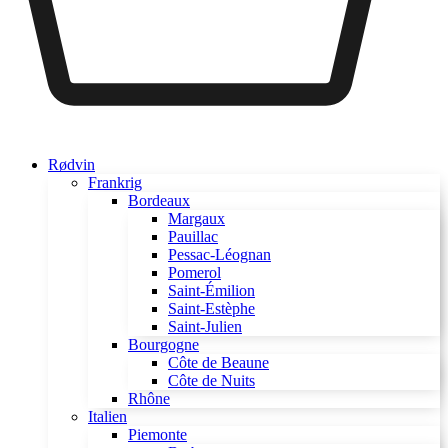
Rødvin
Frankrig
Bordeaux
Margaux
Pauillac
Pessac-Léognan
Pomerol
Saint-Émilion
Saint-Estèphe
Saint-Julien
Bourgogne
Côte de Beaune
Côte de Nuits
Rhône
Italien
Piemonte