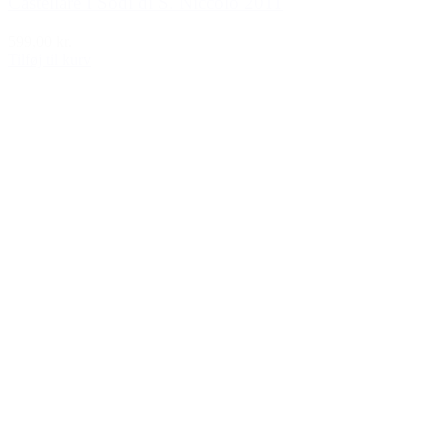
Castellare I Sodi di S. Niccolò 2011
599,00 kr.
Tilføj til kurv