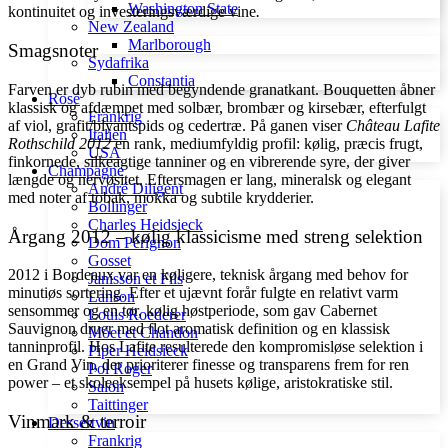
Washington State
kontinuitet og investeringsværdige vine
.
New Zealand
Marlborough
Smagsnoter
Sydafrika
Constantia
Farven er dyb rubin med begyndende granatkant. Bouquetten åbner
Rosé
klassisk og afdæmpet med solbær, brombær og kirsebær, efterfulgt
Frankrig
af viol, grafit/blyantspids og cedertræ. På ganen viser
Château Lafite
Italien
Rothschild 2012
en rank, mediumfyldig profil: kølig, præcis frugt,
USA
finkornede, silkeagtige tanniner og en vibrerende syre, der giver
Champagne
længde og nervøsitet. Eftersmagen er lang, mineralsk og elegant
André Diligent
med noter af tobak, mokka og subtile krydderier.
Bollinger
Charles Heidsieck
Årgang 2012 – kølig klassicisme med streng selektion
Dom Pérignon
Gosset
2012 i Bordeaux var en køligere, teknisk årgang med behov for
Janisson et Fils
minutiøs sortering. Efter et ujævnt forår fulgte en relativt varm
Lanson
sensommer og en tør, kølig høstperiode, som gav Cabernet
Louis Roederer
Sauvignon druer med flot aromatisk definition og en klassisk
Móet et Chandon
tanninprofil. Hos Lafite resulterede den kompromisløse selektion i
Piper Heidsieck
en Grand Vin, der prioriterer finesse og transparens frem for ren
Pol Roger
power – et skoleeksempel på husets kølige, aristokratiske stil.
Salon
Taittinger
Vinmark & terroir
Dessertvin
Frankrig