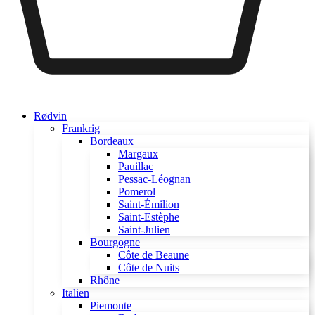
Rødvin
Frankrig
Bordeaux
Margaux
Pauillac
Pessac-Léognan
Pomerol
Saint-Émilion
Saint-Estèphe
Saint-Julien
Bourgogne
Côte de Beaune
Côte de Nuits
Rhône
Italien
Piemonte