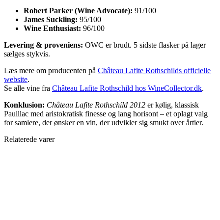
Robert Parker (Wine Advocate):
91/100
James Suckling:
95/100
Wine Enthusiast:
96/100
Levering & proveniens:
OWC er brudt. 5 sidste flasker på lager
sælges stykvis.
Læs mere om producenten på
Château Lafite Rothschilds officielle
website
.
Se alle vine fra
Château Lafite Rothschild hos WineCollector.dk
.
Konklusion:
Château Lafite Rothschild 2012
er kølig, klassisk
Pauillac med aristokratisk finesse og lang horisont – et oplagt valg
for samlere, der ønsker en vin, der udvikler sig smukt over årtier.
Relaterede varer