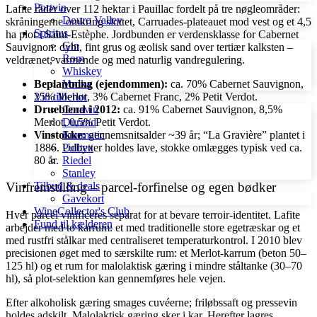
Portvin
Lafite råder over 112 hektar i Pauillac fordelt på tre nøgleområder:
Douro Valley
skråningerne omkring slottet, Carruades-plateauet mod vest og et 4,5
Spiritus
ha plot i Saint-Estèphe. Jordbunden er verdensklasse for Cabernet
Gin
Sauvignon: dybt, fint grus og æolisk sand over tertiær kalksten –
Rom
veldrænet, varmende og med naturlig vandregulering.
Whiskey
Beplantning (ejendommen):
ca. 70% Cabernet Sauvignon,
Vodka
25% Merlot, 3% Cabernet Franc, 2% Petit Verdot.
Vin tilbehør
Drueblend i 2012:
ca. 91% Cabernet Sauvignon, 8,5%
Coravin
Merlot, 0,5% Petit Verdot.
Durand
Vinstokke:
gennemsnitsalder ~39 år; “La Gravière” plantet i
Enomatic
1886. Udbytter holdes lave, stokke omlægges typisk ved ca.
Pulltex
80 år.
Riedel
Stanley
Tilbud & deals
Vinfremstilling – parcel-forfinelse og egen bødker
Gavekort
WineCollector's Club
Hver parcel vinificeres separat for at bevare terroir-identitet. Lafite
Fund til kælderen
arbejder med to karrum: et med traditionelle store egetræskar og et
med rustfri stålkar med centraliseret temperaturkontrol. I 2010 blev
precisionen øget med to særskilte rum: et Merlot-karrum (beton 50–
125 hl) og et rum for malolaktisk gæring i mindre ståltanke (30–70
hl), så plot-selektion kan gennemføres hele vejen.
Efter alkoholisk gæring smages cuvéerne; friløbssaft og pressevin
holdes adskilt. Malolaktisk gæring sker i kar. Herefter lagres