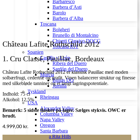
Barbaresco
Barbera d’Asti
Barolo
Barbera d’Alba
Toscana
Bolgheri
Brunello di Montalcino
Chianti Classico DOCG
Château Lafite Rothschild 2012
Toscana IGT
Spanien
1. Cru Classé, Pauillac, Bordeaux
Castilla y León
Ribera del Duero
Sardón del Duero
Château Lafite Rothschild 2012 er klassisk Pauillac med moden
Murcia
solbærfrugt, cedertræ og grafit. Vinen balancerer struktur og finesse
Bullas DO
med silkebløde tanniner og et langt lagringspotentiale.
Jumilla
Tyskland
Indhold: 75 cl
Rheingau
Alkohol: 12,5%
USA
Alexander Valley
Bemærk: 5 sidste flasker på lager. Sælges stykvis. OWC er
Columbia Valley
brudt.
Napa Valley
Oregon
4.999,00
kr.
Santa Barbara
Santa Rita Hills
Château