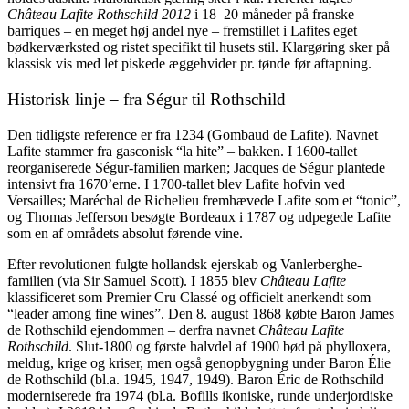
Château Lafite Rothschild 2012
i 18–20 måneder på franske
barriques – en meget høj andel nye – fremstillet i Lafites eget
bødkerværksted og ristet specifikt til husets stil. Klargøring sker på
klassisk vis med let piskede æggehvider pr. tønde før aftapning.
Historisk linje – fra Ségur til Rothschild
Den tidligste reference er fra 1234 (Gombaud de Lafite). Navnet
Lafite stammer fra gasconisk “la hite” – bakken. I 1600-tallet
reorganiserede Ségur-familien marken; Jacques de Ségur plantede
intensivt fra 1670’erne. I 1700-tallet blev Lafite hofvin ved
Versailles; Maréchal de Richelieu fremhævede Lafite som et “tonic”,
og Thomas Jefferson besøgte Bordeaux i 1787 og udpegede Lafite
som en af områdets absolut førende vine.
Efter revolutionen fulgte hollandsk ejerskab og Vanlerberghe-
familien (via Sir Samuel Scott). I 1855 blev
Château Lafite
klassificeret som Premier Cru Classé og officielt anerkendt som
“leader among fine wines”. Den 8. august 1868 købte Baron James
de Rothschild ejendommen – derfra navnet
Château Lafite
Rothschild
. Slut-1800 og første halvdel af 1900 bød på phylloxera,
meldug, krige og kriser, men også genopbygning under Baron Élie
de Rothschild (bl.a. 1945, 1947, 1949). Baron Éric de Rothschild
moderniserede fra 1974 (bl.a. Bofills ikoniske, runde underjordiske