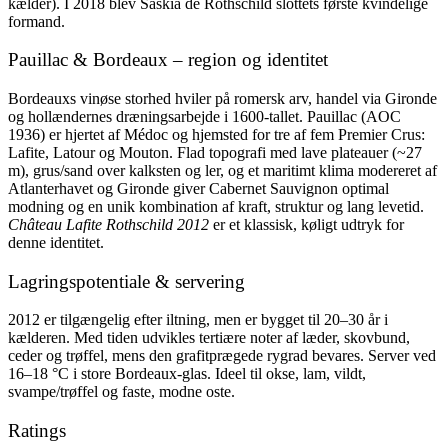
kælder). I 2018 blev Saskia de Rothschild slottets første kvindelige
formand.
Pauillac & Bordeaux – region og identitet
Bordeauxs vinøse storhed hviler på romersk arv, handel via Gironde
og hollændernes dræningsarbejde i 1600-tallet. Pauillac (AOC
1936) er hjertet af Médoc og hjemsted for tre af fem Premier Crus:
Lafite, Latour og Mouton. Flad topografi med lave plateauer (~27
m), grus/sand over kalksten og ler, og et maritimt klima modereret af
Atlanterhavet og Gironde giver Cabernet Sauvignon optimal
modning og en unik kombination af kraft, struktur og lang levetid.
Château Lafite Rothschild 2012
er et klassisk, køligt udtryk for
denne identitet.
Lagringspotentiale & servering
2012 er tilgængelig efter iltning, men er bygget til 20–30 år i
kælderen. Med tiden udvikles tertiære noter af læder, skovbund,
ceder og trøffel, mens den grafitprægede rygrad bevares. Server ved
16–18 °C i store Bordeaux-glas. Ideel til okse, lam, vildt,
svampe/trøffel og faste, modne oste.
Ratings