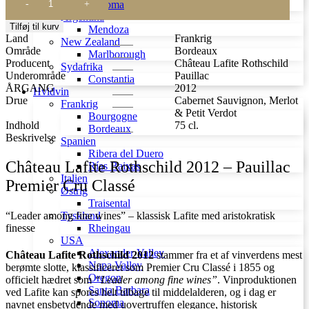
Sonoma
Lafite
Argentina
Rothschild
Tilføj til kurv
Mendoza
2012
Land
Frankrig
New Zealand
antal
Område
Bordeaux
Marlborough
Producent
Château Lafite Rothschild
Sydafrika
Underområde
Pauillac
Constantia
ÅRGANG
2012
Hvidvin
Drue
Cabernet Sauvignon, Merlot
Frankrig
& Petit Verdot
Bourgogne
Indhold
75 cl.
Bordeaux
Beskrivelse
Spanien
Ribera del Duero
Château Lafite Rothschild 2012 – Pauillac
Rías Baixas
Italien
Premier Cru Classé
Østrig
Traisental
“Leader among fine wines” – klassisk Lafite med aristokratisk
Tyskland
finesse
Rheingau
USA
Alexander Valley
Château Lafite Rothschild 2012
stammer fra et af vinverdens mest
Napa Valley
berømte slotte, klassificeret som Premier Cru Classé i 1855 og
Oregon
officielt hædret som
“Leader among fine wines”
. Vinproduktionen
Santa Barbara
ved Lafite kan spores helt tilbage til middelalderen, og i dag er
Sonoma
navnet ensbetydende med uovertruffen elegance, historisk