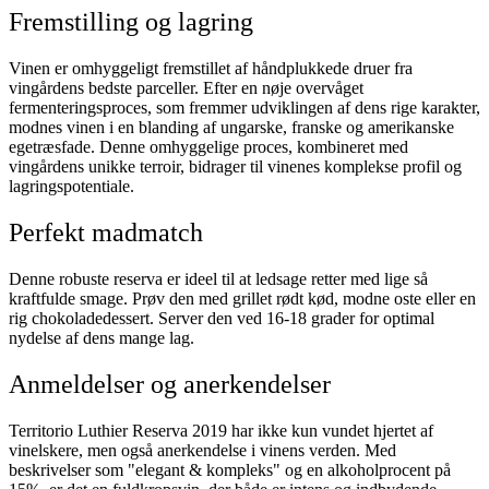
Fremstilling og lagring
Vinen er omhyggeligt fremstillet af håndplukkede druer fra
vingårdens bedste parceller. Efter en nøje overvåget
fermenteringsproces, som fremmer udviklingen af dens rige karakter,
modnes vinen i en blanding af ungarske, franske og amerikanske
egetræsfade. Denne omhyggelige proces, kombineret med
vingårdens unikke terroir, bidrager til vinenes komplekse profil og
lagringspotentiale.
Perfekt madmatch
Denne robuste reserva er ideel til at ledsage retter med lige så
kraftfulde smage. Prøv den med grillet rødt kød, modne oste eller en
rig chokoladedessert. Server den ved 16-18 grader for optimal
nydelse af dens mange lag.
Anmeldelser og anerkendelser
Territorio Luthier Reserva 2019 har ikke kun vundet hjertet af
vinelskere, men også anerkendelse i vinens verden. Med
beskrivelser som "elegant & kompleks" og en alkoholprocent på