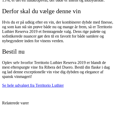
15%, er det en fuldkropsvin, der både er intens og indbydende.
Derfor skal du vælge denne vin
Hvis du er på udkig efter en vin, der kombinerer dybde med finesse,
og som kan stå sin prøve både nu og mange år frem, så er Territorio
Luthier Reserva 2019 et fremragende valg. Dens rige palette og
sofistikerede nuancer gør den til en favorit for både samlere og
nybegyndere inden for vinens verden.
Bestil nu
Oplev selv hvorfor Territorio Luthier Reserva 2019 er blandt de
mest efterspurgte vine fra Ribera del Duero. Bestil din flaske i dag
og lad denne exceptionelle vin vise dig dybden og elegance af
spansk vinmageri!
Se hele udvalget fra Territorio Luthier
Relaterede varer