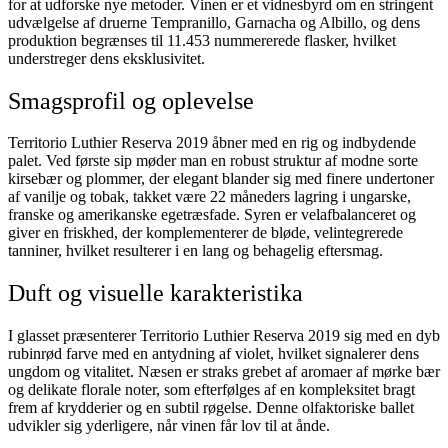
for at udforske nye metoder. Vinen er et vidnesbyrd om en stringent
udvælgelse af druerne Tempranillo, Garnacha og Albillo, og dens
produktion begrænses til 11.453 nummererede flasker, hvilket
understreger dens eksklusivitet.
Smagsprofil og oplevelse
Territorio Luthier Reserva 2019 åbner med en rig og indbydende
palet. Ved første sip møder man en robust struktur af modne sorte
kirsebær og plommer, der elegant blander sig med finere undertoner
af vanilje og tobak, takket være 22 måneders lagring i ungarske,
franske og amerikanske egetræsfade. Syren er velafbalanceret og
giver en friskhed, der komplementerer de bløde, velintegrerede
tanniner, hvilket resulterer i en lang og behagelig eftersmag.
Duft og visuelle karakteristika
I glasset præsenterer Territorio Luthier Reserva 2019 sig med en dyb
rubinrød farve med en antydning af violet, hvilket signalerer dens
ungdom og vitalitet. Næsen er straks grebet af aromaer af mørke bær
og delikate florale noter, som efterfølges af en kompleksitet bragt
frem af krydderier og en subtil røgelse. Denne olfaktoriske ballet
udvikler sig yderligere, når vinen får lov til at ånde.