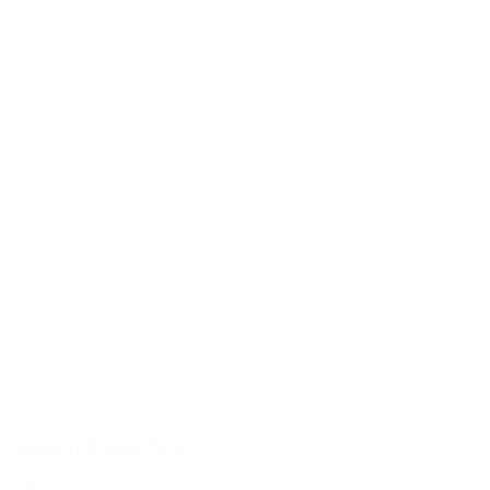
Antinori Solaia 2004
2.899,00 kr.