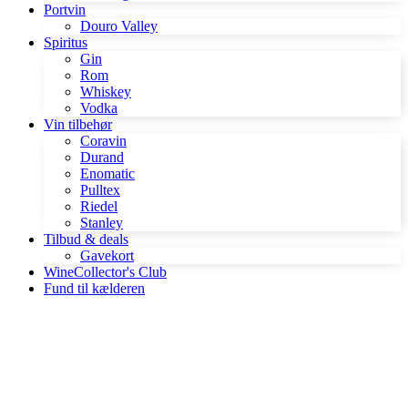
Portvin
Douro Valley
Spiritus
Gin
Rom
Whiskey
Vodka
Vin tilbehør
Coravin
Durand
Enomatic
Pulltex
Riedel
Stanley
Tilbud & deals
Gavekort
WineCollector's Club
Fund til kælderen