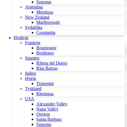
Sonoma
Argentina
Mendoza
New Zealand
Marlborough
Sydafrika
Constantia
Hvidvin
Frankrig
Bourgogne
Bordeaux
Spanien
Ribera del Duero
Rías Baixas
Italien
Østrig
Traisental
Tyskland
Rheingau
USA
Alexander Valley
Napa Valley
Oregon
Santa Barbara
Sonoma