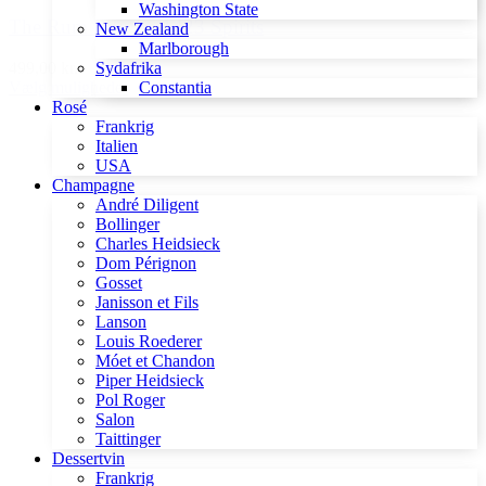
Washington State
The Rum Box fra 1423 Spirits
New Zealand
Marlborough
Sydafrika
499,00 kr.
Constantia
Vælg muligheder
Rosé
Frankrig
Italien
USA
Champagne
André Diligent
Bollinger
Charles Heidsieck
Dom Pérignon
Gosset
Janisson et Fils
Lanson
Louis Roederer
Móet et Chandon
Piper Heidsieck
Pol Roger
Salon
Taittinger
Dessertvin
Frankrig