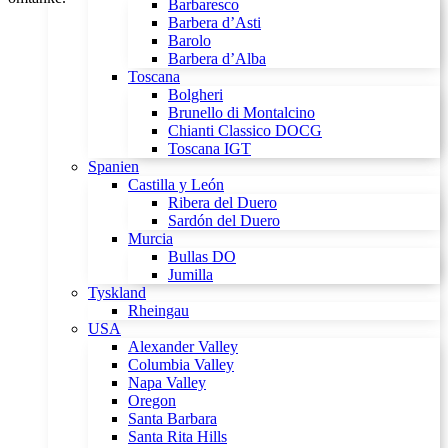
Barbaresco
Barbera d’Asti
Barolo
Barbera d’Alba
Toscana
Bolgheri
Brunello di Montalcino
Chianti Classico DOCG
Toscana IGT
Spanien
Castilla y León
Ribera del Duero
Sardón del Duero
Murcia
Bullas DO
Jumilla
Tyskland
Rheingau
USA
Alexander Valley
Columbia Valley
Napa Valley
Oregon
Santa Barbara
Santa Rita Hills