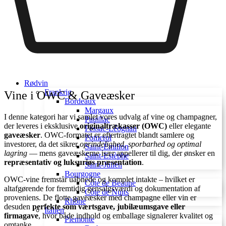
Rødvin
Frankrig
Vine i OWC & Gaveæsker
Bordeaux
Margaux
I denne kategori har vi samlet vores udvalg af vine og champagner,
Pauillac
der leveres i eksklusive
originaltrækasser (OWC)
eller elegante
Pessac-Léognan
gaveæsker
. OWC-formatet er eftertragtet blandt samlere og
Pomerol
investorer, da det sikrer
oprindelighed, sporbarhed og optimal
Saint-Émilion
lagring
— mens gaveæskerne især appellerer til dig, der ønsker en
Saint-Estèphe
repræsentativ og luksuriøs præsentation
.
Saint-Julien
Bourgogne
OWC-vine fremstår uåbnede og komplet intakte – hvilket er
Côte de Beaune
altafgørende for fremtidig gensalgsværdi og dokumentation af
Côte de Nuits
proveniens. De flotte gaveæsker med champagne eller vin er
Rhône
desuden
perfekte som værtsgave, jubilæumsgave eller
Italien
firmagave
, hvor både indhold og emballage signalerer kvalitet og
Piemonte
omtanke.