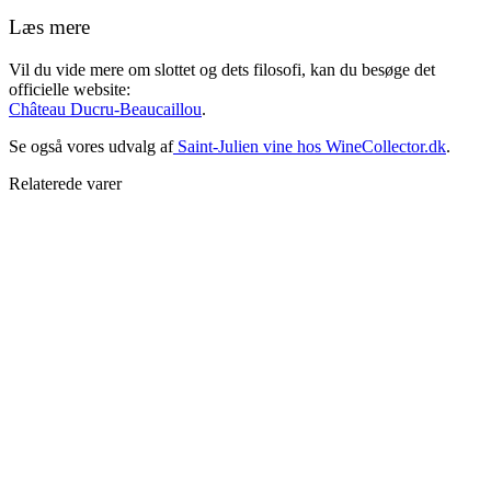
Læs mere
Vil du vide mere om slottet og dets filosofi, kan du besøge det
officielle website:
Château Ducru-Beaucaillou
.
Se også vores udvalg af
Saint-Julien vine hos WineCollector.dk
.
Relaterede varer