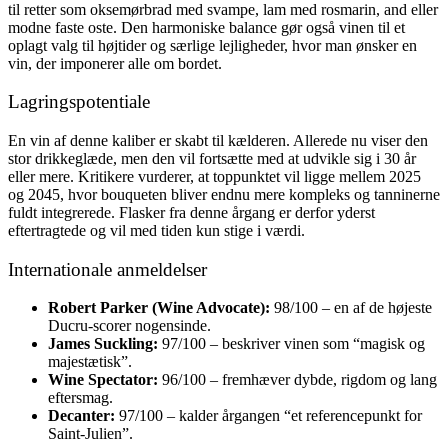
til retter som oksemørbrad med svampe, lam med rosmarin, and eller
modne faste oste. Den harmoniske balance gør også vinen til et
oplagt valg til højtider og særlige lejligheder, hvor man ønsker en
vin, der imponerer alle om bordet.
Lagringspotentiale
En vin af denne kaliber er skabt til kælderen. Allerede nu viser den
stor drikkeglæde, men den vil fortsætte med at udvikle sig i 30 år
eller mere. Kritikere vurderer, at toppunktet vil ligge mellem 2025
og 2045, hvor bouqueten bliver endnu mere kompleks og tanninerne
fuldt integrerede. Flasker fra denne årgang er derfor yderst
eftertragtede og vil med tiden kun stige i værdi.
Internationale anmeldelser
Robert Parker (Wine Advocate):
98/100 – en af de højeste
Ducru-scorer nogensinde.
James Suckling:
97/100 – beskriver vinen som “magisk og
majestætisk”.
Wine Spectator:
96/100 – fremhæver dybde, rigdom og lang
eftersmag.
Decanter:
97/100 – kalder årgangen “et referencepunkt for
Saint-Julien”.