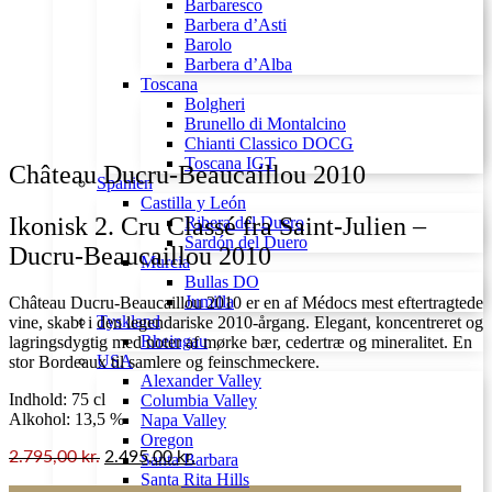
Barbaresco
Barbera d’Asti
Barolo
Barbera d’Alba
Toscana
Bolgheri
Brunello di Montalcino
Chianti Classico DOCG
Toscana IGT
Château Ducru-Beaucaillou 2010
Spanien
Castilla y León
Ikonisk 2. Cru Classé fra Saint-Julien –
Ribera del Duero
Sardón del Duero
Ducru-Beaucaillou 2010
Murcia
Bullas DO
Jumilla
Château Ducru-Beaucaillou 2010 er en af Médocs mest eftertragtede
Tyskland
vine, skabt i den legendariske 2010-årgang. Elegant, koncentreret og
Rheingau
lagringsdygtig med noter af mørke bær, cedertræ og mineralitet. En
USA
stor Bordeaux til samlere og feinschmeckere.
Alexander Valley
Indhold: 75 cl
Columbia Valley
Alkohol: 13,5 %
Napa Valley
Oregon
2.795,00
kr.
2.495,00
kr.
Santa Barbara
Santa Rita Hills