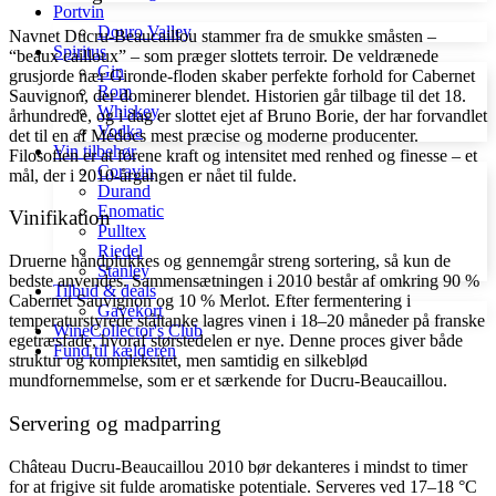
Portvin
Douro Valley
Navnet Ducru-Beaucaillou stammer fra de smukke småsten –
Spiritus
“beaux cailloux” – som præger slottets terroir. De veldrænede
Gin
grusjorde nær Gironde-floden skaber perfekte forhold for Cabernet
Rom
Sauvignon, der dominerer blendet. Historien går tilbage til det 18.
Whiskey
århundrede, og i dag er slottet ejet af Bruno Borie, der har forvandlet
Vodka
det til en af Médocs mest præcise og moderne producenter.
Vin tilbehør
Filosofien er at forene kraft og intensitet med renhed og finesse – et
Coravin
mål, der i 2010-årgangen er nået til fulde.
Durand
Enomatic
Vinifikation
Pulltex
Riedel
Druerne håndplukkes og gennemgår streng sortering, så kun de
Stanley
bedste anvendes. Sammensætningen i 2010 består af omkring 90 %
Tilbud & deals
Cabernet Sauvignon og 10 % Merlot. Efter fermentering i
Gavekort
temperaturstyrede ståltanke lagres vinen i 18–20 måneder på franske
WineCollector's Club
egetræsfade, hvoraf størstedelen er nye. Denne proces giver både
Fund til kælderen
struktur og kompleksitet, men samtidig en silkeblød
mundfornemmelse, som er et særkende for Ducru-Beaucaillou.
Servering og madparring
Château Ducru-Beaucaillou 2010 bør dekanteres i mindst to timer
for at frigive sit fulde aromatiske potentiale. Serveres ved 17–18 °C