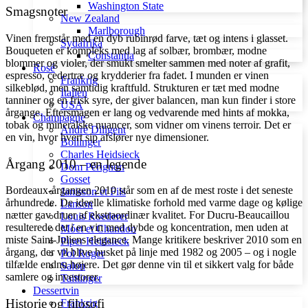
Washington State
Smagsnoter
New Zealand
Marlborough
Vinen fremstår med en dyb rubinrød farve, tæt og intens i glasset.
Sydafrika
Bouqueten er kompleks med lag af solbær, brombær, modne
Constantia
blommer og violer, der smukt smelter sammen med noter af grafit,
Rosé
espresso, cedertræ og krydderier fra fadet. I munden er vinen
Frankrig
silkeblød, men samtidig kraftfuld. Strukturen er tæt med modne
Italien
tanniner og en frisk syre, der giver balancen, man kun finder i store
USA
årgange. Eftersmagen er lang og vedvarende med hints af mokka,
Champagne
tobak og mineralske nuancer, som vidner om vinens terroir. Det er
André Diligent
en vin, hvor hvert sip afslører nye dimensioner.
Bollinger
Charles Heidsieck
Årgang 2010 – en legende
Dom Pérignon
Gosset
Bordeaux-årgangen 2010 står som en af de mest roste i det seneste
Janisson et Fils
århundrede. De ideelle klimatiske forhold med varme dage og kølige
Lanson
nætter gav druer af ekstraordinær kvalitet. For Ducru-Beaucaillou
Louis Roederer
resulterede det i en vin med dybde og koncentration, men uden at
Móet et Chandon
miste Saint-Juliens elegance. Mange kritikere beskriver 2010 som en
Piper Heidsieck
årgang, der vil blive husket på linje med 1982 og 2005 – og i nogle
Pol Roger
tilfælde endnu højere. Det gør denne vin til et sikkert valg for både
Salon
samlere og investorer.
Taittinger
Dessertvin
Historie og filosofi
Frankrig