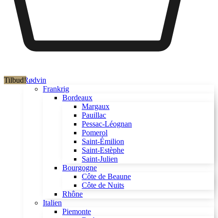
Tilbud!
Rødvin
Frankrig
Bordeaux
Margaux
Pauillac
Pessac-Léognan
Pomerol
Saint-Émilion
Saint-Estèphe
Saint-Julien
Bourgogne
Côte de Beaune
Côte de Nuits
Rhône
Italien
Piemonte