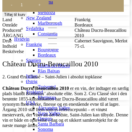
Château
Sonoma
Ducru-
Argentina
Beaucaillou
Mendoza
Tilføj til kurv
2010
New Zealand
Land
Frankrig
antal
Marlborough
Område
Bordeaux
Sydafrika
Producent
Château Ducru-Beaucaillou
Constantia
ÅRGANG
2010
Hvidvin
Drue
Cabernet Sauvignon, Merlot
Frankrig
Indhold
75 cl.
Bourgogne
Beskrivelse
Bordeaux
Spanien
Château Ducru-Beaucaillou 2010
Ribera del Duero
Rías Baixas
Italien
2. Grand Cru Classé – Saint-Julien i absolut topklasse
Østrig
Traisental
Château Ducru-Beaucaillou 2010
er en vin, der indtager en særlig
Tyskland
plads blandt Bordeaux’ absolutte elite. Som 2. Cru Classé slot i den
Rheingau
berømte 1855-klassifikation har Ducru-Beaucaillou altid været
USA
synonym med styrke, finesse og en enestående evne til at lagre.
Alexander Valley
Årgang 2010 står frem som et referencepunkt – et vinøst
Napa Valley
mesterværk, der viser alt det bedste, Saint-Julien kan tilbyde. Denne
Oregon
vin er både en oplevelse i dag og et sikkert samlerobjekt for de
Santa Barbara
næste mange årtier.
Sonoma