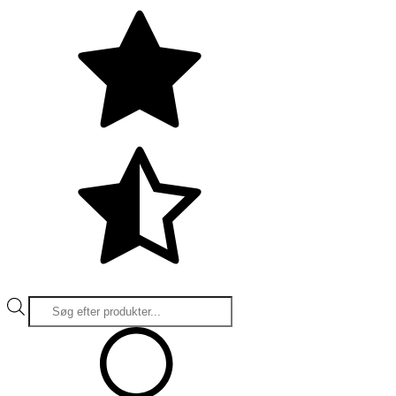
Products
search