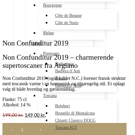
Bourgogne
Côte de Beaune
Côte de Nuits
Rhône
Non Confunditur 2019
Italien
Piemonte
Non Confunditur 2019 – charmerende
supertoscaner fra Argiano
Barbaresco
Barbera d’Asti
Non Confunditur 2019 (også kaldet N.C.) forener fransk struktur
Barolo
med toscansk varme i en harmonisk og tilgængelig stil. Et oplagt
Barbera d’Alba
valg til både hverdag og gæstemiddag.
Toscana
Flaske: 75 cl
Alkohol: 14 %
Bolgheri
Brunello di Montalcino
199,00
kr.
149,00
kr.
Chianti Classico DOCG
Non
Toscana IGT
Confunditur