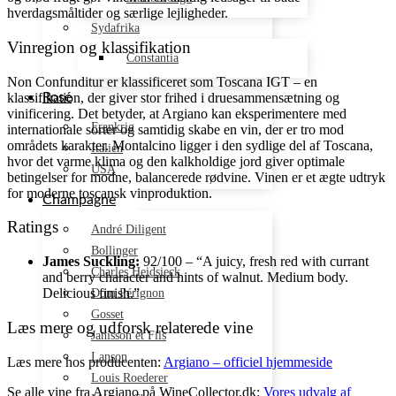
hverdagsmåltider og særlige lejligheder.
Sydafrika
Vinregion og klassifikation
Constantia
Non Confunditur er klassificeret som Toscana IGT – en
klassifikation, der giver stor frihed i druesammensætning og
Rosé
vinificering. Det betyder, at Argiano kan eksperimentere med
Frankrig
internationale sorter og samtidig skabe en vin, der er tro mod
områdets karakter. Montalcino ligger i den sydlige del af Toscana,
Italien
hvor det varme klima og den kalkholdige jord giver optimale
USA
betingelser for modne, balancerede rødvine. Vinen er et ægte udtryk
for moderne toscansk vinproduktion.
Champagne
Ratings
André Diligent
Bollinger
James Suckling:
92/100 – “A juicy, fresh red with currant
Charles Heidsieck
and berry character and hints of walnut. Medium body.
Delicious finish.”
Dom Pérignon
Gosset
Læs mere og udforsk relaterede vine
Janisson et Fils
Lanson
Læs mere hos producenten:
Argiano – officiel hjemmeside
Louis Roederer
Se alle vine fra Argiano på WineCollector.dk:
Vores udvalg af