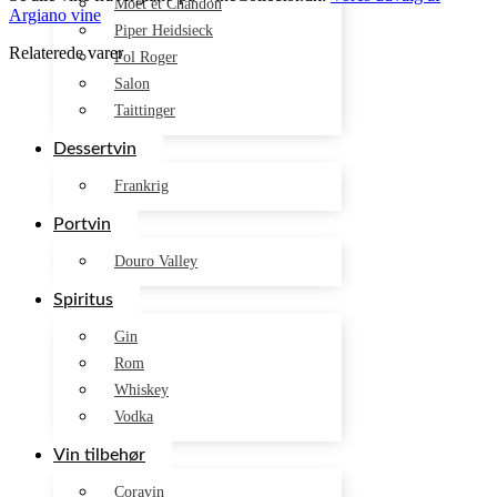
Móet et Chandon
Argiano vine
Piper Heidsieck
Relaterede varer
Pol Roger
Salon
Taittinger
Dessertvin
Frankrig
Portvin
Douro Valley
Spiritus
Gin
Rom
Whiskey
Vodka
Vin tilbehør
Coravin