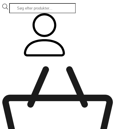
Products
search