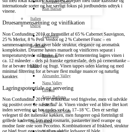
stil med lokal karakter. Vingården arbejder med både klassiske og
Ribera del Duero
internationale sorter og har særligt fokus på jordbundens udtryk i
Rías Baixas
vinene.
Italien
Druesammensætning og vinifikation
Østrig
Non Confunditur 2019 er fremstillet af 65 % Cabernet Sauvignon,
Traisental
25 % Merlot, 8 % Petit Verdot og 2 % Cabernet Franc – en
sammensætning, der giver både struktur, elegance og aromatisk
Tyskland
kompleksitet. Druerne høstes manuelt og vinificeres separat i
temperaturstyrede ståltanke. Efter endt fermentering lagres vinen i
Rheingau
ca. 12 måneder – dels på franske egetræsfade, dels på cementtanke –
for at bevare friskhed og frugt. Vinen tappes uden klaring og med
USA
minimal filtrering for at bevare flest mulige nuancer og naturlig
Alexander Valley
karakter.
Napa Valley
Lagringspotentiale og servering
Oregon
Santa Barbara
Non Confunditur 2019 er drikkeklar ved frigivelse, men vil udvikle
sig positivt over de næste 5–7 år. Vinen vinder ved at blive iltet kort
Sonoma
inden servering og bør nydes ved ca. 17–18 °C. Den er særligt
Washington State
velegnet til det italienske køkken, men fungerer også fortrinligt til
grillede kødretter, lam med rosmarin, pastaretter med svampe og
New Zealand
modne faste oste som Pecorino. Kombinationen af friskhed, struktur
og blød frugt gør vinen til en alsidig ledsager til både
Marlborough