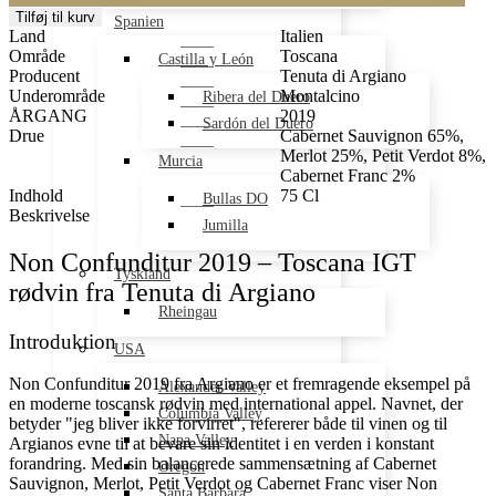
2019
Tilføj til kurv
Spanien
antal
Land
Italien
Område
Toscana
Castilla y León
Producent
Tenuta di Argiano
Underområde
Montalcino
Ribera del Duero
ÅRGANG
2019
Sardón del Duero
Drue
Cabernet Sauvignon 65%,
Merlot 25%, Petit Verdot 8%,
Murcia
Cabernet Franc 2%
Indhold
75 Cl
Bullas DO
Beskrivelse
Jumilla
Non Confunditur 2019 – Toscana IGT
Tyskland
rødvin fra Tenuta di Argiano
Rheingau
Introduktion
USA
Non Confunditur 2019 fra Argiano er et fremragende eksempel på
Alexander Valley
en moderne toscansk rødvin med international appel. Navnet, der
Columbia Valley
betyder "jeg bliver ikke forvirret", refererer både til vinen og til
Napa Valley
Argianos evne til at bevare sin identitet i en verden i konstant
forandring. Med sin balancerede sammensætning af Cabernet
Oregon
Sauvignon, Merlot, Petit Verdot og Cabernet Franc viser Non
Santa Barbara