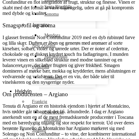
Confunditur en flot integration af frugt, struktur og finesse. Vinen er
Santa Rita Hills
skabt med det formål at være tilgængelig, uden at gå på kompromis
med dybde og kvalitet.
Sonoma
Smagsprofil og aroma
Argentina
Mendoza
I glasset fremstår Non Confunditur 2019 med en dyb rubinrød farve
og lilla skær. Duften er åben og generøs med aromaer af sorte
New Zealand
kirsebær, solbær, violer og tørrede urter. Der er noter af cedertræ,
chokolade og et diskret krydret touch fra fadlagringen. I munden
Marlborough
leverer vinen en silkeblød struktur med modne tanniner og en
balanceret syre, der løfter frugten og giver friskhed. Smagen
Sydafrika
domineres af mørke bær, mokka og krydderier, mens afslutningen er
vedvarende og velafstemt. Det er en vin, der både taler til
Constantia
vinelskeren og den nysgerrige nyder.
Hvidvin
Om producenten – Argiano
Frankrig
Tenuta di Argiano er en historisk ejendom i hjertet af Montalcino,
hvis rødder går tilbage til det 16. århundrede. I dag er Argiano
Bourgogne
anerkendt som en af de mest fremadskuende producenter i Toscana
Bordeaux
med en bæredygtig tilgang og stor respekt for terroir. Ud over deres
berømte Brunello di Montalcino har Argiano markeret sig med
Spanien
Solengo og Non Confunditur – to vine, der kombinerer international