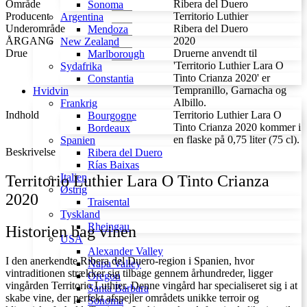
Område
Ribera del Duero
Sonoma
Crianza
Producent
Territorio Luthier
Argentina
2020
Underområde
Ribera del Duero
Mendoza
antal
ÅRGANG
2020
New Zealand
Drue
Druerne anvendt til
Marlborough
'Territorio Luthier Lara O
Sydafrika
Tinto Crianza 2020' er
Constantia
Tempranillo, Garnacha og
Hvidvin
Albillo.
Frankrig
Indhold
Territorio Luthier Lara O
Bourgogne
Tinto Crianza 2020 kommer i
Bordeaux
en flaske på 0,75 liter (75 cl).
Spanien
Beskrivelse
Ribera del Duero
Rías Baixas
Italien
Territorio Luthier Lara O Tinto Crianza
Østrig
2020
Traisental
Tyskland
Rheingau
Historien bag vinen
USA
Alexander Valley
I den anerkendte Ribera del Duero-region i Spanien, hvor
Napa Valley
vintraditionen strækker sig tilbage gennem århundreder, ligger
Oregon
vingården Territorio Luthier. Denne vingård har specialiseret sig i at
Santa Barbara
skabe vine, der perfekt afspejler områdets unikke terroir og
Sonoma