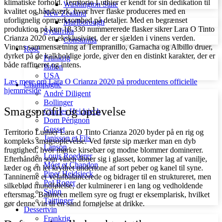
klimatiske forhold. Territorio Luthier er kendt for sin dedikation til
Washington State
kvalitet og håndværk, hvor hver flaske produceres med en
New Zealand
uforlignelig opmærksomhed på detaljer. Med en begrænset
Marlborough
produktion på kun 18.330 nummererede flasker sikrer Lara O Tinto
Sydafrika
Crianza 2020 en eksklusivitet, der er sjælden i vinens verden.
Constantia
Vinens sammensætning af Tempranillo, Garnacha og Albillo druer,
Rosé
dyrket på de kalkholdige jorde, giver den en distinkt karakter, der er
Frankrig
både raffineret og intens.
Italien
USA
Læs mere om Lara O Crianza 2020 på producentens officielle
Champagne
hjemmeside
André Diligent
Bollinger
Smagsprofil og oplevelse
Charles Heidsieck
Dom Pérignon
Gosset
Territorio Luthier Lara O Tinto Crianza 2020 byder på en rig og
Janisson et Fils
kompleks smagsoplevelse. Ved første sip mærker man en dyb
Lanson
frugtighed, hvor mørke kirsebær og modne blommer dominerer.
Louis Roederer
Efterhånden som vinen åbner sig i glasset, kommer lag af vanilje,
Móet et Chandon
læder og en let krydret undertone af sort peber og kanel til syne.
Piper Heidsieck
Tanninerne er velafbalancerede og bidrager til en struktureret, men
Pol Roger
silkeblød mundfølelse, der kulminerer i en lang og vedholdende
Salon
eftersmag. Balancen mellem syre og frugt er eksemplarisk, hvilket
Taittinger
gør denne vin til en sand fornøjelse at drikke.
Dessertvin
Frankrig