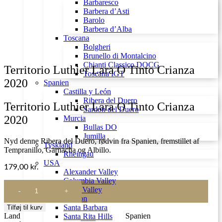
Barbaresco
Barbera d’Asti
Barolo
Barbera d’Alba
Toscana
Bolgheri
Brunello di Montalcino
Chianti Classico DOCG
Territorio Luthier Lara O Tinto Crianza
Toscana IGT
2020
Spanien
Castilla y León
Ribera del Duero
Territorio Luthier Lara O Tinto Crianza
Sardón del Duero
2020
Murcia
Bullas DO
Jumilla
Nyd denne Ribera del Duero, rødvin fra Spanien, fremstillet af
Tyskland
Tempranillo, Garnacha og Albillo.
Rheingau
USA
179,00
kr.
Alexander Valley
Columbia Valley
Territorio
Napa Valley
Luthier
Oregon
Lara
Santa Barbara
Tilføj til kurv
O
Land
Spanien
Santa Rita Hills
Tinto