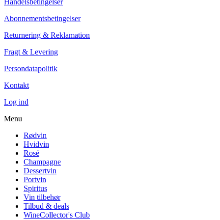
Handelsbetingelser
2.299,00 kr.
Abonnementsbetingelser
Tilføj til kurv
Returnering & Reklamation
Fragt & Levering
Persondatapolitik
Kontakt
Log ind
Menu
Rødvin
Hvidvin
Rosé
Champagne
Dessertvin
Portvin
Spiritus
Vin tilbehør
Tilbud & deals
WineCollector's Club