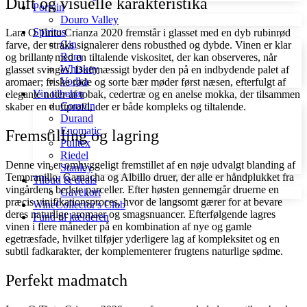
Duft og visuelle karakteristika
Portvin
Douro Valley
Spiritus
Lara O Tinto Crianza 2020 fremstår i glasset med en dyb rubinrød
Gin
farve, der straks signalerer dens robusthed og dybde. Vinen er klar
Rom
og brillant, med en tiltalende viskositet, der kan observeres, når
Whiskey
glasset svinges. Duftmæssigt byder den på en indbydende palet af
Vodka
aromaer; friske røde og sorte bær møder først næsen, efterfulgt af
Vin tilbehør
elegante noter af tobak, cedertræ og en anelse mokka, der tilsammen
Coravin
skaber en duftprofil, der er både kompleks og tiltalende.
Durand
Enomatic
Fremstilling og lagring
Pulltex
Riedel
Denne vin er omhyggeligt fremstillet af en nøje udvalgt blanding af
Stanley
Tempranillo, Garnacha og Albillo druer, der alle er håndplukket fra
Tilbud & deals
vingårdens bedste parceller. Efter høsten gennemgår druerne en
Gavekort
præcis vinifikationsproces, hvor de langsomt gærer for at bevare
WineCollector's Club
deres naturlige aromaer og smagsnuancer. Efterfølgende lagres
Fund til kælderen
vinen i flere måneder på en kombination af nye og gamle
egetræsfade, hvilket tilføjer yderligere lag af kompleksitet og en
subtil fadkarakter, der komplementerer frugtens naturlige sødme.
Perfekt madmatch