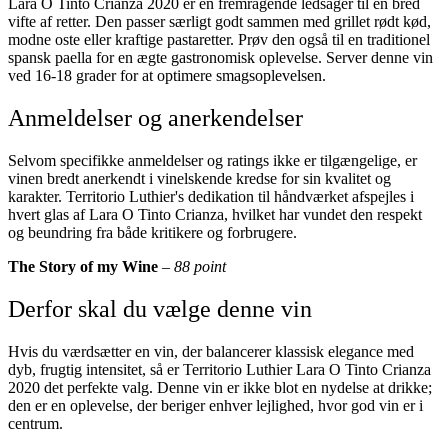
Lara O Tinto Crianza 2020 er en fremragende ledsager til en bred
vifte af retter. Den passer særligt godt sammen med grillet rødt kød,
modne oste eller kraftige pastaretter. Prøv den også til en traditionel
spansk paella for en ægte gastronomisk oplevelse. Server denne vin
ved 16-18 grader for at optimere smagsoplevelsen.
Anmeldelser og anerkendelser
Selvom specifikke anmeldelser og ratings ikke er tilgængelige, er
vinen bredt anerkendt i vinelskende kredse for sin kvalitet og
karakter. Territorio Luthier's dedikation til håndværket afspejles i
hvert glas af Lara O Tinto Crianza, hvilket har vundet den respekt
og beundring fra både kritikere og forbrugere.
The Story of my Wine
–
88 point
Derfor skal du vælge denne vin
Hvis du værdsætter en vin, der balancerer klassisk elegance med
dyb, frugtig intensitet, så er Territorio Luthier Lara O Tinto Crianza
2020 det perfekte valg. Denne vin er ikke blot en nydelse at drikke;
den er en oplevelse, der beriger enhver lejlighed, hvor god vin er i
centrum.