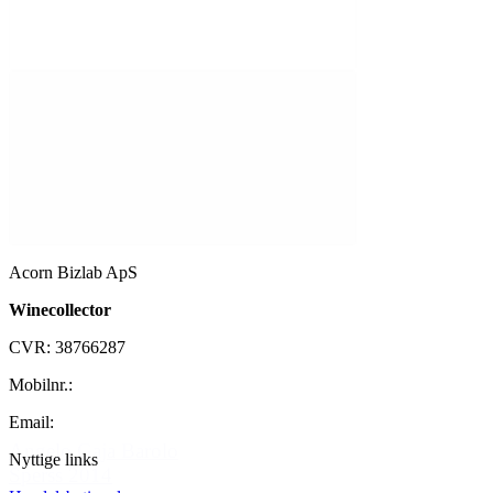
Acorn Bizlab ApS
Winecollector
CVR: 38766287
Mobilnr.:
+45 42 60 35 80
Email:
kontakt@winecollector.dk
Angelo Gaja Barolo
Nyttige links
Sperss 2014