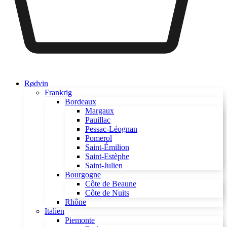
Rødvin
Frankrig
Bordeaux
Margaux
Pauillac
Pessac-Léognan
Pomerol
Saint-Émilion
Saint-Estèphe
Saint-Julien
Bourgogne
Côte de Beaune
Côte de Nuits
Rhône
Italien
Piemonte