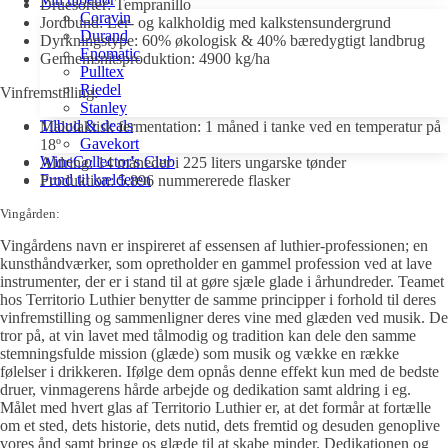
Druesorter: Tempranillo
Coravin
Jordbund: Ler- og kalkholdig med kalkstensundergrund
Durand
Dyrkningstype: 60% økologisk & 40% bæredygtigt landbrug
Enomatic
Gennemsnitsproduktion: 4900 kg/ha
Pulltex
Riedel
Vinfremstilling:
Stanley
Tilbud & deals
Malolaktisk fermentation: 1 måned i tanke ved en temperatur på
Gavekort
18º
WineCollector's Club
Aldring: 14 måneder i 225 liters ungarske tønder
Fund til kælderen
Produktion: 5.896 nummererede flasker
Vingården:
Vingårdens navn er inspireret af essensen af ​​luthier-professionen; en
kunsthåndværker, som opretholder en gammel profession ved at lave
instrumenter, der er i stand til at gøre sjæle glade i århundreder. Teamet
hos Territorio Luthier benytter de samme principper i forhold til deres
vinfremstilling og sammenligner deres vine med glæden ved musik. De
tror på, at vin lavet med tålmodig og tradition kan dele den samme
stemningsfulde mission (glæde) som musik og vække en række
følelser i drikkeren. Ifølge dem opnås denne effekt kun med de bedste
druer, vinmagerens hårde arbejde og dedikation samt aldring i eg.
Målet med hvert glas af Territorio Luthier er, at det formår at fortælle
om et sted, dets historie, dets nutid, dets fremtid og desuden genoplive
vores ånd samt bringe os glæde til at skabe minder. Dedikationen og