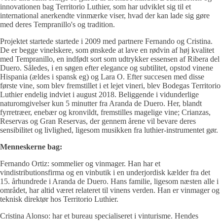
innovationen bag Territorio Luthier, som har udviklet sig til et
international anerkendte vinmærke viser, hvad der kan lade sig gøre
med deres Tempranillo's og tradition.
Projektet startede startede i 2009 med partnere Fernando og Cristina.
De er begge vinelskere, som ønskede at lave en rødvin af høj kvalitet
med Tempranillo, en indfødt sort som udtrykker essensen af Ribera del
Duero. Således, i en søgen efter elegance og subtilitet, opstod vinene
Hispania (ældes i spansk eg) og Lara O. Efter succesen med disse
første vine, som blev fremstillet i et lejet vineri, blev Bodegas Territorio
Luthier endelig indviet i august 2018. Beliggende i vidunderlige
naturomgivelser kun 5 minutter fra Aranda de Duero. Her, blandt
fyrretræer, enebær og kronvildt, fremstilles magelige vine; Crianzas,
Reservas og Gran Reservas, der gennem årene vil bevare deres
sensibilitet og livlighed, ligesom musikken fra luthier-instrumentet gør.
Menneskerne bag:
Fernando Ortiz: sommelier og vinmager. Han har et
vindistributionsfirma og en vinbutik i en underjordisk kælder fra det
15. århundrede i Aranda de Duero. Hans familie, ligesom næsten alle i
området, har altid været relateret til vinens verden. Han er vinmager og
teknisk direktør hos Territorio Luthier.
Cristina Alonso: har et bureau specialiseret i vinturisme. Hendes