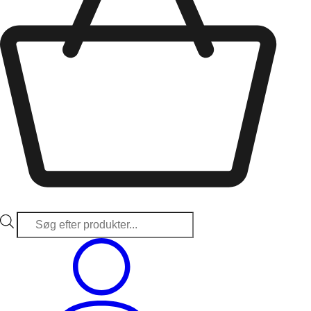
Products
search