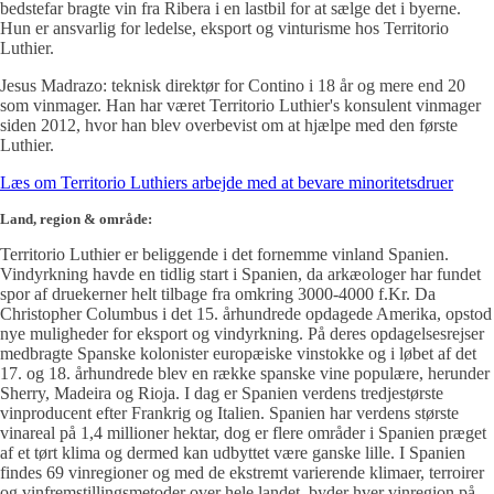
bedstefar bragte vin fra Ribera i en lastbil for at sælge det i byerne.
Hun er ansvarlig for ledelse, eksport og vinturisme hos Territorio
Luthier.
Jesus Madrazo: teknisk direktør for Contino i 18 år og mere end 20
som vinmager. Han har været Territorio Luthier's konsulent vinmager
siden 2012, hvor han blev overbevist om at hjælpe med den første
Luthier.
Læs om Territorio Luthiers arbejde med at bevare minoritetsdruer
Land, region & område:
Territorio Luthier er beliggende i det fornemme vinland Spanien.
Vindyrkning havde en tidlig start i Spanien, da arkæologer har fundet
spor af druekerner helt tilbage fra omkring 3000-4000 f.Kr. Da
Christopher Columbus i det 15. århundrede opdagede Amerika, opstod
nye muligheder for eksport og vindyrkning. På deres opdagelsesrejser
medbragte Spanske kolonister europæiske vinstokke og i løbet af det
17. og 18. århundrede blev en række spanske vine populære, herunder
Sherry, Madeira og Rioja. I dag er Spanien verdens tredjestørste
vinproducent efter Frankrig og Italien. Spanien har verdens største
vinareal på 1,4 millioner hektar, dog er flere områder i Spanien præget
af et tørt klima og dermed kan udbyttet være ganske lille. I Spanien
findes 69 vinregioner og med de ekstremt varierende klimaer, terroirer
og vinfremstillingsmetoder over hele landet, byder hver vinregion på