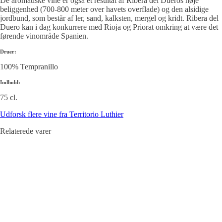
De aromatiske vine er også et resultat af Ribera del Dueros høje
beliggenhed (700-800 meter over havets overflade) og den alsidige
jordbund, som består af ler, sand, kalksten, mergel og kridt. Ribera del
Duero kan i dag konkurrere med Rioja og Priorat omkring at være det
førende vinområde Spanien.
Druer:
100% Tempranillo
Indhold:
75 cl.
Udforsk flere vine fra Territorio Luthier
Relaterede varer