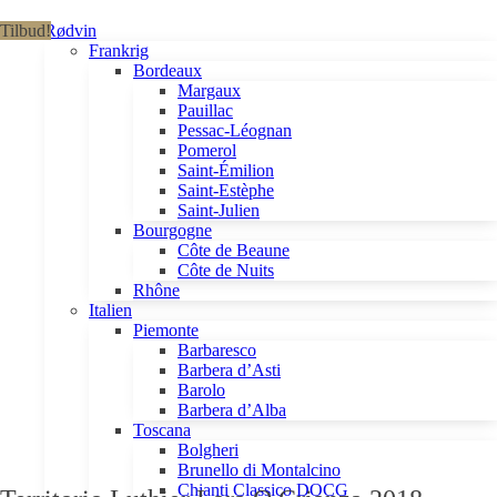
Tilbud!
Rødvin
Frankrig
Bordeaux
Margaux
Pauillac
Pessac-Léognan
Pomerol
Saint-Émilion
Saint-Estèphe
Saint-Julien
Bourgogne
Côte de Beaune
Côte de Nuits
Rhône
Italien
Piemonte
Barbaresco
Barbera d’Asti
Barolo
Barbera d’Alba
Toscana
Bolgheri
Brunello di Montalcino
Chianti Classico DOCG