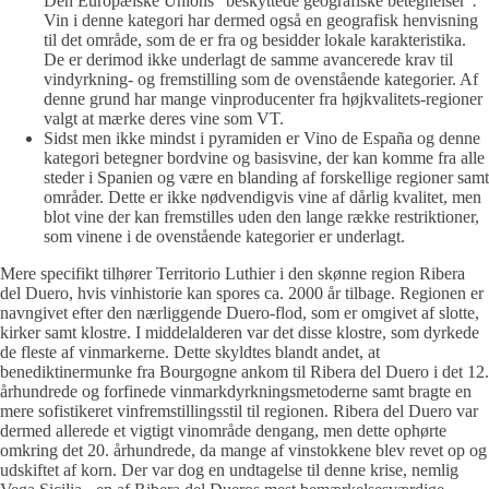
Den Europæiske Unions "beskyttede geografiske betegnelser"
.
Vin i denne kategori har dermed også en geografisk henvisning
til det område, som de er fra og besidder lokale karakteristika.
De er derimod ikke underlagt de samme avancerede krav til
vindyrkning- og fremstilling som de ovenstående kategorier. Af
denne grund har mange vinproducenter fra højkvalitets-regioner
valgt at mærke deres vine som VT.
Sidst men ikke mindst i pyramiden er Vino de España og denne
kategori betegner bordvine og basisvine, der kan komme fra alle
steder i Spanien og være en blanding af forskellige regioner samt
områder. Dette er ikke nødvendigvis vine af dårlig kvalitet, men
blot vine der kan fremstilles uden den lange række restriktioner,
som vinene i de ovenstående kategorier er underlagt.
Mere specifikt tilhører Territorio Luthier i den skønne region Ribera
del Duero, hvis vinhistorie kan spores ca. 2000 år tilbage. Regionen er
navngivet efter den nærliggende Duero-flod, som er omgivet af slotte,
kirker samt klostre. I middelalderen var det disse klostre, som dyrkede
de fleste af vinmarkerne. Dette skyldtes blandt andet, at
benediktinermunke fra Bourgogne ankom til Ribera del Duero i det 12.
århundrede og forfinede vinmarkdyrkningsmetoderne samt bragte en
mere sofistikeret vinfremstillingsstil til regionen. Ribera del Duero var
dermed allerede et vigtigt vinområde dengang, men dette ophørte
omkring det 20. århundrede, da mange af vinstokkene blev revet op og
udskiftet af korn. Der var dog en undtagelse til denne krise, nemlig