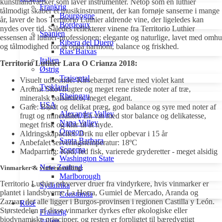
kunsthåndværker som laver instrumenter. Netop som en luthier
Frankrig
tålmodigt skaber et musikinstrument, der kan fornøje sanserne i mange
Bourgogne
år, laver de hos Territorio Luthier aldrende vine, der ligeledes kan
Bordeaux
nydes over tid. Således reflekterer vinene fra Territorio Luthier
Spanien
essensen af luthier-professionen; elegante og naturlige, lavet med omhu
Ribera del Duero
og tålmodighed for at opnå harmoni, balance og friskhed.
Rías Baixas
Italien
Territorio Luthier Lara O Crianza 2018:
Østrig
Traisental
Visuelt udseende: Kirsebærrød farve med violet kant
Tyskland
Aroma: Skovfrugter og meget rene ristede noter af træ,
Rheingau
mineralsk balsamico, meget elegant.
USA
Gane: Blødt og delikat præg, god balance og syre med noter af
Alexander Valley
frugt og mineralitet. En vin med stor balance og delikatesse,
Napa Valley
meget frisk og klar til at nyde.
Oregon
Aldringskapacitet: Drik nu eller opbevar i 15 år
Santa Barbara
Anbefalet serveringstemperatur: 18ºC
Sonoma
Madparring: Kød, fed fisk, varierede gryderetter - meget alsidig
Washington State
New Zealand
Vinmarker & vinfremstilling:
Marlborough
Territorio Luthier erhverver druer fra vindyrkere, hvis vinmarker er
Sydafrika
plantet i landsbyerne La Horra, Gumiel de Mercado, Aranda og
Constantia
Zazuar, der alle ligger i Burgos-provinsen i regionen Castilla y León.
Rosé
Størstedelen af disse vinmarker dyrkes efter økologiske eller
Frankrig
biodynamiske principper, og resten er forpligtet til bæredygtigt
Italien