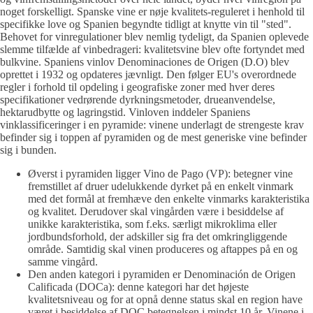
noget forskelligt. Spanske vine er nøje kvalitets-reguleret i henhold til
specifikke love og Spanien begyndte tidligt at knytte vin til "sted".
Behovet for vinregulationer blev nemlig tydeligt, da Spanien oplevede
slemme tilfælde af vinbedrageri: kvalitetsvine blev ofte fortyndet med
bulkvine. Spaniens vinlov Denominaciones de Origen (D.O) blev
oprettet i 1932 og opdateres jævnligt. Den følger EU's overordnede
regler i forhold til opdeling i geografiske zoner med hver deres
specifikationer vedrørende dyrkningsmetoder, drueanvendelse,
hektarudbytte og lagringstid. Vinloven inddeler Spaniens
vinklassificeringer i en pyramide: vinene underlagt de strengeste krav
befinder sig i toppen af pyramiden og de mest generiske vine befinder
sig i bunden.
Øverst i pyramiden ligger Vino de Pago (VP): betegner vine
fremstillet af druer udelukkende dyrket på en enkelt vinmark
med det formål at fremhæve den enkelte vinmarks karakteristika
og kvalitet. Derudover skal vingården være i besiddelse af
unikke karakteristika, som f.eks. særligt mikroklima eller
jordbundsforhold, der adskiller sig fra det omkringliggende
område. Samtidig skal vinen produceres og aftappes på en og
samme vingård.
Den anden kategori i pyramiden er Denominación de Origen
Calificada (DOCa): denne kategori har det højeste
kvalitetsniveau og for at opnå denne status skal en region have
været i besiddelse af DOC betegnelsen i mindst 10 år. Vinene i