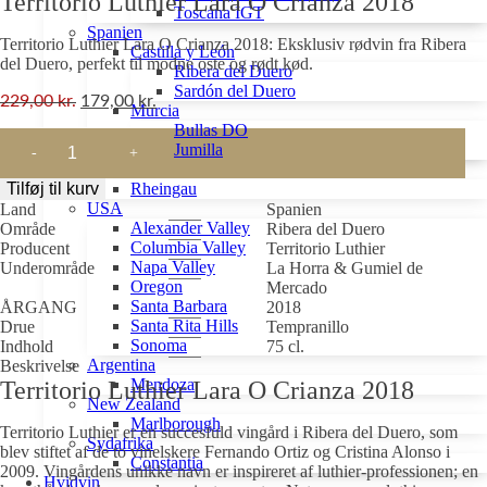
Territorio Luthier Lara O Crianza 2018
Toscana IGT
Spanien
Territorio Luthier Lara O Crianza 2018: Eksklusiv rødvin fra Ribera
Castilla y León
del Duero, perfekt til modne oste og rødt kød.
Ribera del Duero
Sardón del Duero
229,00
kr.
179,00
kr.
Murcia
Bullas DO
Territorio
Jumilla
Luthier
Tyskland
Lara
Tilføj til kurv
Rheingau
O
USA
Land
Spanien
Crianza
Alexander Valley
Område
Ribera del Duero
2018
Columbia Valley
Producent
Territorio Luthier
antal
Napa Valley
Underområde
La Horra & Gumiel de
Oregon
Mercado
Santa Barbara
ÅRGANG
2018
Santa Rita Hills
Drue
Tempranillo
Sonoma
Indhold
75 cl.
Argentina
Beskrivelse
Mendoza
Territorio Luthier Lara O Crianza 2018
New Zealand
Marlborough
Territorio Luthier er en succesfuld vingård i Ribera del Duero, som
Sydafrika
blev stiftet af de to vinelskere Fernando Ortiz og Cristina Alonso i
Constantia
2009. Vingårdens unikke navn er inspireret af ​​luthier-professionen; en
Hvidvin