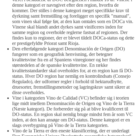
denne kategori er navngivet efter den region, hvorfra de
kommer. Der stilles i denne kategori meget specifikke krav til
dyrkning samt fremstilling og foreligger en specifik "manual",
som vinen skal følge før, at den kan omtales som en DOCa vin.
Vinene skal blandt andet dyrkes samt vinificeres inden for
samme region og overholde reglerne fastsat af regionen. Der
findes kun to regioner, der er blevet tildelt DOCa-status og dette
er prestigefyldte Priorat samt Rioja.
Den efterfølgende kategori Denominación de Origen (DO)
fungerer som en geografisk henvisning, der betegner
kvalitetsvine fra en af Spaniens vinregioner og her findes
størstedelen af de spanske kvalitetsvine. En række
kvalitetsstandarder skal overholdes for, at en region kan få DO-
status. Hver DO region har nemlig en kontrolindsats (Consejo
Regulado), der udformer regler i forhold til hektarudbytte,
druesorter, fremstillingsmetoder og lagringskrav samt sikrer at
disse overholdes.
Vine i kategorien Vino de Calidad (VC) befinder sig i teorien
lige midt imellem Denominación de Origen og Vino de la Tierra
(Næste kategori). De forbereder sig på at blive kvalificeret til
DO-status. En region skal nemlig bruge mindst fem år som VC
inden, at den kan ansøge om DO-status. Denne kategori er en
slags overbygning på Vino de la Tierra kategorien.
Vino de la Tierra er den eneste klassificering, der er underlagt