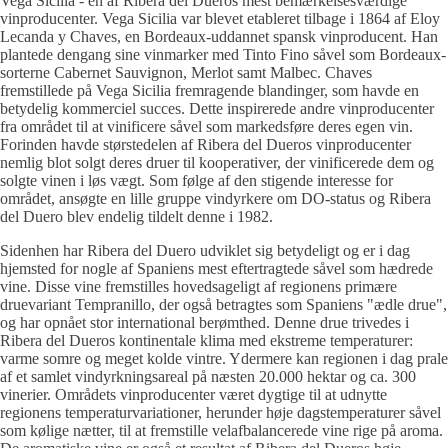
Vega Sicilia - en af Ribera del Dueros mest bemærkelsesværdige
vinproducenter. Vega Sicilia var blevet etableret tilbage i 1864 af Eloy
Lecanda y Chaves, en Bordeaux-uddannet spansk vinproducent. Han
plantede dengang sine vinmarker med Tinto Fino såvel som Bordeaux-
sorterne Cabernet Sauvignon, Merlot samt Malbec. Chaves
fremstillede på Vega Sicilia fremragende blandinger, som havde en
betydelig kommerciel succes. Dette inspirerede andre vinproducenter
fra området til at vinificere såvel som markedsføre deres egen vin.
Forinden havde størstedelen af Ribera del Dueros vinproducenter
nemlig blot solgt deres druer til kooperativer, der vinificerede dem og
solgte vinen i løs vægt. Som følge af den stigende interesse for
området, ansøgte en lille gruppe vindyrkere om DO-status og Ribera
del Duero blev endelig tildelt denne i 1982.
Sidenhen har Ribera del Duero udviklet sig betydeligt og er i dag
hjemsted for nogle af Spaniens mest eftertragtede såvel som hædrede
vine. Disse vine fremstilles hovedsageligt af regionens primære
druevariant Tempranillo, der også betragtes som Spaniens "ædle drue",
og har opnået stor international berømthed. Denne drue trivedes i
Ribera del Dueros kontinentale klima med ekstreme temperaturer:
varme somre og meget kolde vintre. Ydermere kan regionen i dag prale
af et samlet vindyrkningsareal på næsten 20.000 hektar og ca. 300
vinerier. Områdets vinproducenter været dygtige til at udnytte
regionens temperaturvariationer, herunder høje dagstemperaturer såvel
som kølige nætter, til at fremstille velafbalancerede vine rige på aroma.