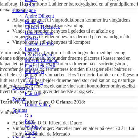
landbrug. Hos Territorio Luthier er bæredygtighed en af ​​grundpillerne i
USA
deres filosofi:
Champagne
André Diligent
Alt vand benyttet til vinproduktionen kommer fra vingårdens
Bollinger
brønd og genbruges til kunstvanding
Charles Heidsieck
Vandet fra brønden benyttes ligeledes til at afkøle og
Dom Pérignon
temperaturen i kælderen bevares dermed på en naturlig måde
Gosset
Vinstokkenes stilke benyttes til kompost
Janisson et Fils
Lanson
Vinfremstillingen hos Territorio Luthier begynder med høsten og
Louis Roederer
denne udføres manuelt, hvorunder druerne placeres i kasser med en
Móet et Chandon
kapacitet på 10 kg. I vineriet sorteres druerne på et sorteringsbord,
Piper Heidsieck
hvorefter de presses og fermenteres foruden tilsat gær eller bakterier -
Pol Roger
det hele er naturligt fra vinmarken. Hos Territorio Luthier er de ligesom
Salon
luthiers af vin; de bearbejder druerne med stor dedikation og naturlige
Taittinger
midler for at lave rene og elegante vine samt kontrollerer omhyggeligt
Dessertvin
hvert trin, så hver vin giver det bedste af sig selv.
Frankrig
Portvin
Territorio Luthier Lara O Crianza 2018:
Douro Valley
Spiritus
Vinmark:
Gin
Rom
Appellation: D.O. Ribera del Duero
Whiskey
Vinmarksplaceringer: Parceller med en alder på over 70 år i La
Vodka
Horra og Gumiel de Mercado
Vin tilbehør