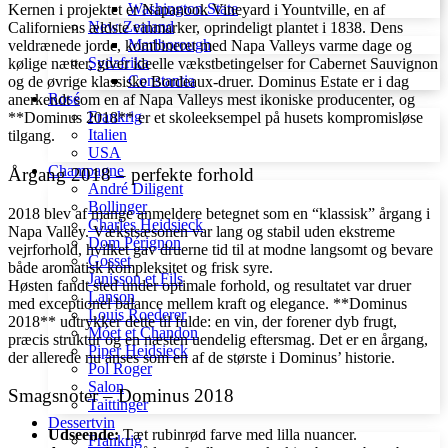
Washington State
Kernen i projektet er Napanook Vineyard i Yountville, en af
New Zealand
Californiens ældste vinmarker, oprindeligt plantet i 1838. Dens
Marlborough
veldrænede jorde, kombineret med Napa Valleys varme dage og
Sydafrika
kølige nætter, giver ideelle vækstbetingelser for Cabernet Sauvignon
Constantia
og de øvrige klassiske Bordeaux-druer. Dominus Estate er i dag
Rosé
anerkendt som en af Napa Valleys mest ikoniske producenter, og
Frankrig
**Dominus 2018** er et skoleeksempel på husets kompromisløse
Italien
tilgang.
USA
Champagne
Årgang 2018 – perfekte forhold
André Diligent
Bollinger
2018 blev af mange anmeldere betegnet som en “klassisk” årgang i
Charles Heidsieck
Napa Valley. Vækstsæsonen var lang og stabil uden ekstreme
Dom Pérignon
vejrforhold, hvilket gav druerne tid til at modne langsomt og bevare
Gosset
både aromatisk kompleksitet og frisk syre.
Janisson et Fils
Høsten fandt sted under optimale forhold, og resultatet var druer
Lanson
med exceptionel balance mellem kraft og elegance. **Dominus
Louis Roederer
2018** udtrykker dette til fulde: en vin, der forener dyb frugt,
Móet et Chandon
præcis struktur og en næsten uendelig eftersmag. Det er en årgang,
Piper Heidsieck
der allerede nu anses som en af de største i Dominus’ historie.
Pol Roger
Salon
Smagsnoter – Dominus 2018
Taittinger
Dessertvin
Udseende:
Tæt rubinrød farve med lilla nuancer.
Frankrig