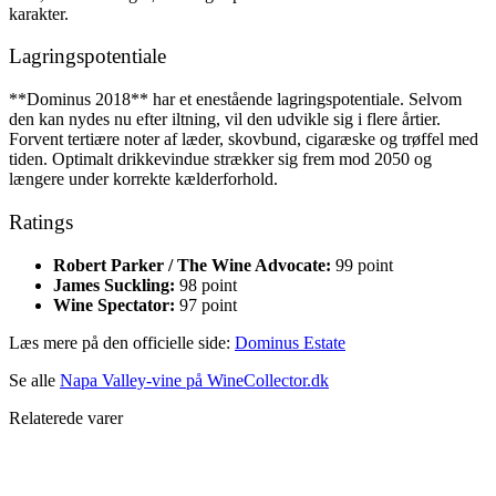
karakter.
Lagringspotentiale
**Dominus 2018** har et enestående lagringspotentiale. Selvom
den kan nydes nu efter iltning, vil den udvikle sig i flere årtier.
Forvent tertiære noter af læder, skovbund, cigaræske og trøffel med
tiden. Optimalt drikkevindue strækker sig frem mod 2050 og
længere under korrekte kælderforhold.
Ratings
Robert Parker / The Wine Advocate:
99 point
James Suckling:
98 point
Wine Spectator:
97 point
Læs mere på den officielle side:
Dominus Estate
Se alle
Napa Valley-vine på WineCollector.dk
Relaterede varer