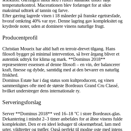
temperaturkontrol. Macerationen blev forlænget for at sikre
maksimal udtræk af tannin og farve.
Efter gæring lagrede vinen i 18 måneder på franske egetræsfade,
hvoraf omkring 40% var nye. Denne lagring gav kompleksitet og
krydrede noter, uden at dominere vinens naturlige frugt.
Producentprofil
Christian Moueix har altid haft en terroir-drevet tilgang. Hans
filosofi bygger på minimal intervention, så hver årgang bliver et
autentisk udtryk for klima og mark. **Dominus 2018**
repræsenterer essensen af denne filosofi – en vin, der balancerer
kraft, finesse og dybde, samtidig med at den bevarer en naturlig
friskhed.
Dominus Estate har i dag status som kultproducent, og vinen
sammenlignes ofte med de største Bordeaux Grand Cru Classé,
hvilket understreger dens internationale ry.
Serveringsforslag
Server **Dominus 2018** ved 16–18 °C i store Bordeaux-glas.
Dekantering i mindst 2–3 timer anbefales for at åbne vinens fulde
kompleksitet. Den er en ideel ledsager til oksemørbrad, lam med
urter, vildtretter og trøfler. Også perfekt til modne oste med intens