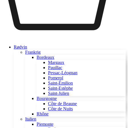
Rødvin
Frankrig
Bordeaux
Margaux
Pauillac
Pessac-Léognan
Pomerol
Saint-Émilion
Saint-Estèphe
Saint-Julien
Bourgogne
Côte de Beaune
Côte de Nuits
Rhône
Italien
Piemonte