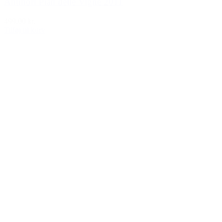
Antinori Pian delle Vigne 2011
499,00 kr.
Tilføj til kurv