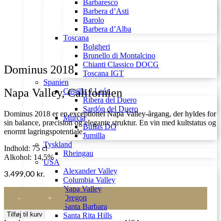
Barbaresco
Barbera d’Asti
Barolo
Barbera d’Alba
Toscana
Bolgheri
Brunello di Montalcino
Chianti Classico DOCG
Dominus 2018
Toscana IGT
Spanien
Napa Valley, Californien
Castilla y León
Ribera del Duero
Sardón del Duero
Dominus 2018 er en exceptionel Napa Valley-årgang, der hyldes for
Murcia
sin balance, præcision og elegante struktur. En vin med kultstatus og
Bullas DO
enormt lagringspotentiale.
Jumilla
Tyskland
Indhold: 75 cl
Rheingau
Alkohol: 14,5%
USA
Alexander Valley
3.499,00
kr.
Columbia Valley
Napa Valley
Dominus
Oregon
2018
Santa Barbara
antal
Tilføj til kurv
Santa Rita Hills