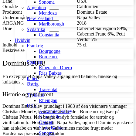
Land
USA
Sonoma
Område
Californien
Argentina
Producent
Dominus Estate
Mendoza
Underområde
Napa Valley
New Zealand
ÅRGANG
2018
Marlborough
Drue
Cabernet Sauvignon 89%,
Sydafrika
Cabernet Franc 6%, Petit
Constantia
Verdot 5%
Hvidvin
Indhold
75 cl.
Frankrig
Beskrivelse
Bourgogne
Bordeaux
Dominus 2018
Spanien
Ribera del Duero
Rías Baixas
En exceptionel Napa Valley-årgang med balance, finesse og
Italien
kultstatus
Østrig
Traisental
Historie og producent
Tyskland
Rheingau
USA
Dominus Estate blev grundlagt i 1983 af den visionære vinmager
Alexander Valley
Christian Moueix, kendt for sit arbejde i Bordeaux og især på
Napa Valley
Château Pétrus. Han bragte en dyb forståelse for terroir og
Oregon
vinifikation fra Bordeaux til Napa Valley, og med Dominus ønskede
Santa Barbara
han at skabe en vin, hvor Californiens modne frugt møder
Sonoma
Bordeauxs præcision og struktur.