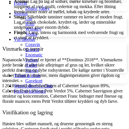
Aroma:
Lag på lag af solbær, mørke kirsebær og brombær,
Portvin
suppleret af viol, grafit, cedertræ og mokka. Efter iltning
Douro Valley
fremkommer noter af trøffel, tobak og krydrede urter.
Spiritus
Smag:
Silkebløde tanniner rammer en kerne af moden frugt.
Gin
Lag af mørk chokolade, krydret eg, læder og mineralske
Rom
undertoner giver enorm dybde.
Whiskey
Finish:
Lang, intens og harmonisk med vedvarende frugt og
Vodka
et strejf af krydderi.
Vin tilbehør
Coravin
Vinmark og terroir
Durand
Enomatic
Napanook Vineyard er hjertet af **Dominus 2018**. Vinmarkens
Pulltex
jorde består af alluviale aflejringer af grus og ler, hvilket sikrer
Riedel
perfekt dræning og dybe rodsystemer. De kølige nætter i Yountville
Stanley
skaber balance i druerne, mens dagtemperaturen giver rigdom og
Tilbud & deals
intensitet.
Gavekort
I 2018 bestod drueblandingen af Cabernet Sauvignon 89%,
WineCollector's Club
Cabernet Franc 6% og Petit Verdot 5%. Cabernet Sauvignon giver
Fund til kælderen
struktur og koncentration, Cabernet Franc bidrager med finesse og
florale nuancer, mens Petit Verdot tilfører krydderi og dyb farve.
Vinifikation og lagring
Høsten blev udført manuelt, og druerne gennemgik en streng
selektion. Gæringen fandt sted i rustfri ståltanke under nøje