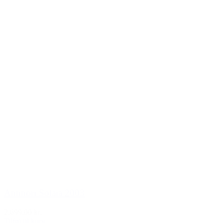
Antinori Solaia 2003
2.699,00 kr.
Tilføj til kurv