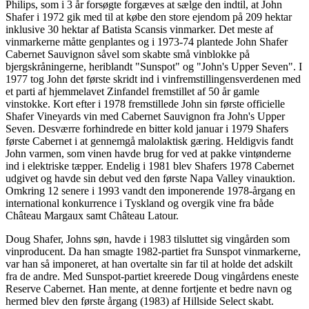
Philips, som i 3 år forsøgte forgæves at sælge den indtil, at John
Shafer i 1972 gik med til at købe den store ejendom på 209 hektar
inklusive 30 hektar af Batista Scansis vinmarker. Det meste af
vinmarkerne måtte genplantes og i 1973-74 plantede John Shafer
Cabernet Sauvignon såvel som skabte små vinblokke på
bjergskråningerne, heriblandt "Sunspot" og "John's Upper Seven". I
1977 tog John det første skridt ind i vinfremstillingensverdenen med
et parti af hjemmelavet Zinfandel fremstillet af 50 år gamle
vinstokke. Kort efter i 1978 fremstillede John sin første officielle
Shafer Vineyards vin med Cabernet Sauvignon fra John's Upper
Seven. Desværre forhindrede en bitter kold januar i 1979 Shafers
første Cabernet i at gennemgå malolaktisk gæring. Heldigvis fandt
John varmen, som vinen havde brug for ved at pakke vintønderne
ind i elektriske tæpper. Endelig i 1981 blev Shafers 1978 Cabernet
udgivet og havde sin debut ved den første Napa Valley vinauktion.
Omkring 12 senere i 1993 vandt den imponerende 1978-årgang en
international konkurrence i Tyskland og overgik vine fra både
Château Margaux samt Château Latour.
Doug Shafer, Johns søn, havde i 1983 tilsluttet sig vingården som
vinproducent. Da han smagte 1982-partiet fra Sunspot vinmarkerne,
var han så imponeret, at han overtalte sin far til at holde det adskilt
fra de andre. Med Sunspot-partiet kreerede Doug vingårdens eneste
Reserve Cabernet. Han mente, at denne fortjente et bedre navn og
hermed blev den første årgang (1983) af Hillside Select skabt.