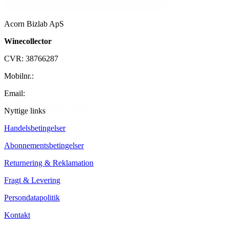
Acorn Bizlab ApS
Winecollector
CVR: 38766287
Mobilnr.:
+45 42 60 35 80
Email:
kontakt@winecollector.dk
Antinori Solaia 2008
Nyttige links
2.499,00 kr.
Handelsbetingelser
Tilføj til kurv
Abonnementsbetingelser
Returnering & Reklamation
Fragt & Levering
Persondatapolitik
Kontakt