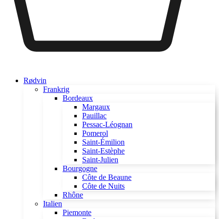
Rødvin
Frankrig
Bordeaux
Margaux
Pauillac
Pessac-Léognan
Pomerol
Saint-Émilion
Saint-Estèphe
Saint-Julien
Bourgogne
Côte de Beaune
Côte de Nuits
Rhône
Italien
Piemonte