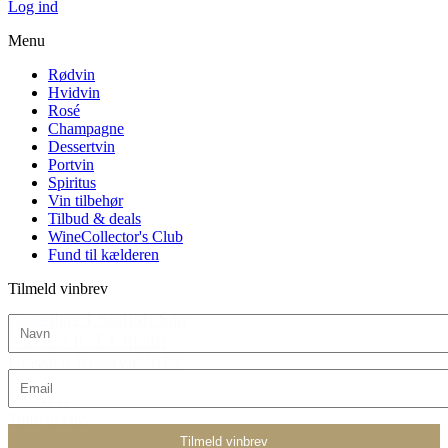
Log ind
Menu
Rødvin
Hvidvin
Rosé
Champagne
Dessertvin
Portvin
Spiritus
Vin tilbehør
Tilbud & deals
WineCollector's Club
Fund til kælderen
Tilmeld vinbrev
Castellare I Sodi di San
Niccolo IGT Chianti
Classico Reserva 2013
599,00 kr.
Tilføj til kurv