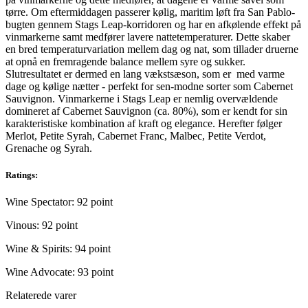
tørre. Om eftermiddagen passerer kølig, maritim løft fra San Pablo-
bugten gennem Stags Leap-korridoren og har en afkølende effekt på
vinmarkerne samt medfører lavere nattetemperaturer. Dette skaber
en bred temperaturvariation mellem dag og nat, som tillader druerne
at opnå en fremragende balance mellem syre og sukker.
Slutresultatet er dermed en lang vækstsæson, som er med varme
dage og kølige nætter - perfekt for sen-modne sorter som Cabernet
Sauvignon. Vinmarkerne i Stags Leap er nemlig overvældende
domineret af Cabernet Sauvignon (ca. 80%), som er kendt for sin
karakteristiske kombination af kraft og elegance. Herefter følger
Merlot, Petite Syrah, Cabernet Franc, Malbec, Petite Verdot,
Grenache og Syrah.
Ratings:
Wine Spectator: 92 point
Vinous: 92 point
Wine & Spirits: 94 point
Wine Advocate: 93 point
Relaterede varer