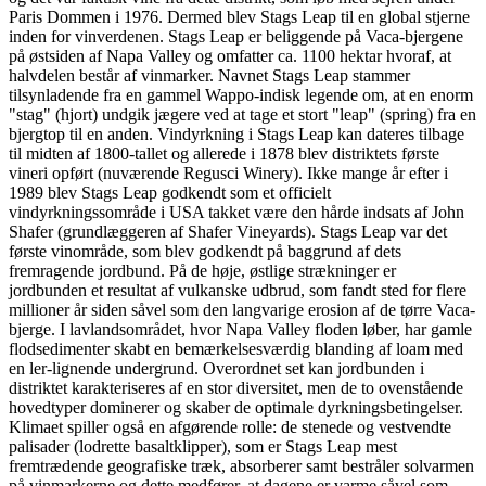
Paris Dommen i 1976. Dermed blev Stags Leap til en global stjerne
inden for vinverdenen. Stags Leap er beliggende på Vaca-bjergene
på østsiden af Napa Valley og omfatter ca. 1100 hektar hvoraf, at
halvdelen består af vinmarker. Navnet Stags Leap stammer
tilsynladende fra en gammel Wappo-indisk legende om, at en enorm
"stag" (hjort) undgik jægere ved at tage et stort "leap" (spring) fra en
bjergtop til en anden. Vindyrkning i Stags Leap kan dateres tilbage
til midten af 1800-tallet og allerede i 1878 blev distriktets første
vineri opført (nuværende Regusci Winery). Ikke mange år efter i
1989 blev Stags Leap godkendt som et officielt
vindyrkningssområde i USA takket være den hårde indsats af John
Shafer (grundlæggeren af Shafer Vineyards). Stags Leap var det
første vinområde, som blev godkendt på baggrund af dets
fremragende jordbund. På de høje, østlige strækninger er
jordbunden et resultat af vulkanske udbrud, som fandt sted for flere
millioner år siden såvel som den langvarige erosion af de tørre Vaca-
bjerge. I lavlandsområdet, hvor Napa Valley floden løber, har gamle
flodsedimenter skabt en bemærkelsesværdig blanding af loam med
en ler-lignende undergrund. Overordnet set kan jordbunden i
distriktet karakteriseres af en stor diversitet, men de to ovenstående
hovedtyper dominerer og skaber de optimale dyrkningsbetingelser.
Klimaet spiller også en afgørende rolle: de stenede og vestvendte
palisader (lodrette basaltklipper), som er Stags Leap mest
fremtrædende geografiske træk, absorberer samt bestråler solvarmen
på vinmarkerne og dette medfører, at dagene er varme såvel som