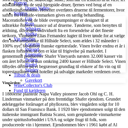
Portvin
adskillelige fra de små bjergside-druer, fjernes ved brug af en
Douro Valley
afstilkningsmaskine. Herefter overføres druerne til fermentorer, hvor
Spiritus
saften fra Hillside-vinmarken gives en særlig behandling.
Gin
Macerationen og de blide overpumpninger er designet til at
Rom
udtrække enhver nuance ud af druerne. Tønderne, som benyttes til
Whiskey
ældning, udvælges individuelt fra en forsendelse af det fineste
Vodka
tætkorn. Vinmager Elias Fernandez lugter til hver tønde for at vælge
Vin tilbehør
den mest aromatiske til Hillside Select, som ældes i 32 måneder i
Coravin
100% nye, 60-gallon franske egetræsfade. Vinen hviler endnu et år i
Durand
flasken forinden, at den er klar til frigivelse på markedet. I
Enomatic
gennemsnit producerer Shafer Vineyards næsten 32.000 kasser vin
Pulltex
om året hvoraf, at kun omkring 2400 kasser er Hillside Select. Vinen
Riedel
tilbydes derfor på et begrænset grundlag til elskere af fin vin og til
Stanley
toprestauranter samt hoteller på udvalgte markeder verdenen over.
Tilbud & deals
Gavekort
Vingården:
WineCollector's Club
Fund til kælderen
I 1880erne plantede Napa Valley pionerer Jacob Ohl og C. H.
Linderman vinmarker på den fremtidige Shafer ejendom. Grundet
ødelæggelse forårsaget af phylloxera, blev vingården solgt for 10
dollars til San Fransisco Bank. I 1920 blev ejendommen solgt til den
italienske immigrant Batista Scansi, som genplantede vinmarkerne
under spiritusforbuddet i USA og solgte frugt til folk, som
producerede vin i hjemmet. Ejendommen blev i 1961 købt af Al