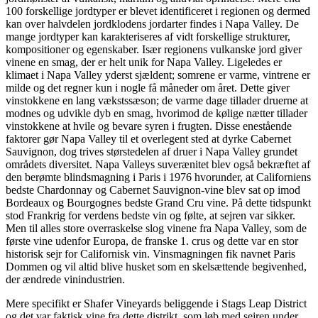
100 forskellige jordtyper er blevet identificeret i regionen og dermed
kan over halvdelen jordklodens jordarter findes i Napa Valley. De
mange jordtyper kan karakteriseres af vidt forskellige strukturer,
kompositioner og egenskaber. Især regionens vulkanske jord giver
vinene en smag, der er helt unik for Napa Valley. Ligeledes er
klimaet i Napa Valley yderst sjældent; somrene er varme, vintrene er
milde og det regner kun i nogle få måneder om året. Dette giver
vinstokkene en lang vækstssæson; de varme dage tillader druerne at
modnes og udvikle dyb en smag, hvorimod de kølige nætter tillader
vinstokkene at hvile og bevare syren i frugten. Disse enestående
faktorer gør Napa Valley til et overlegent sted at dyrke Cabernet
Sauvignon, dog trives størstedelen af druer i Napa Valley grundet
områdets diversitet. Napa Valleys suverænitet blev også bekræftet af
den berømte blindsmagning i Paris i 1976 hvorunder, at Californiens
bedste Chardonnay og Cabernet Sauvignon-vine blev sat op imod
Bordeaux og Bourgognes bedste Grand Cru vine. På dette tidspunkt
stod Frankrig for verdens bedste vin og følte, at sejren var sikker.
Men til alles store overraskelse slog vinene fra Napa Valley, som de
første vine udenfor Europa, de franske 1. crus og dette var en stor
historisk sejr for Californisk vin. Vinsmagningen fik navnet Paris
Dommen og vil altid blive husket som en skelsættende begivenhed,
der ændrede vinindustrien.
Mere specifikt er Shafer Vineyards beliggende i Stags Leap District
og det var faktisk vine fra dette distrikt, som løb med sejren under