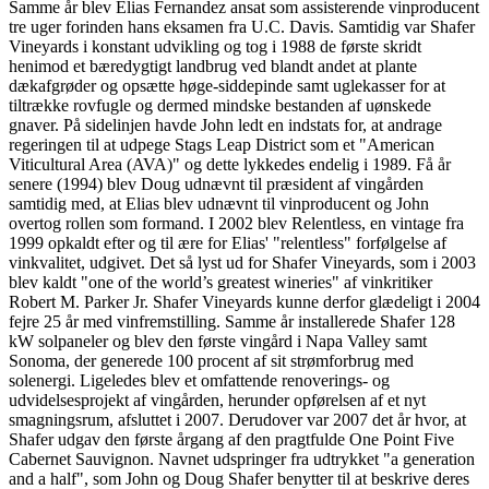
Samme år blev Elias Fernandez ansat som assisterende vinproducent
tre uger forinden hans eksamen fra U.C. Davis. Samtidig var Shafer
Vineyards i konstant udvikling og tog i 1988 de første skridt
henimod et bæredygtigt landbrug ved blandt andet at plante
dækafgrøder og opsætte høge-siddepinde samt uglekasser for at
tiltrække rovfugle og dermed mindske bestanden af uønskede
gnaver. På sidelinjen havde John ledt en indstats for, at andrage
regeringen til at udpege Stags Leap District som et "American
Viticultural Area (AVA)" og dette lykkedes endelig i 1989. Få år
senere (1994) blev Doug udnævnt til præsident af vingården
samtidig med, at Elias blev udnævnt til vinproducent og John
overtog rollen som formand. I 2002 blev Relentless, en vintage fra
1999 opkaldt efter og til ære for Elias' "relentless" forfølgelse af
vinkvalitet, udgivet. Det så lyst ud for Shafer Vineyards, som i 2003
blev kaldt "one of the world’s greatest wineries" af vinkritiker
Robert M. Parker Jr. Shafer Vineyards kunne derfor glædeligt i 2004
fejre 25 år med vinfremstilling. Samme år installerede Shafer 128
kW solpaneler og blev den første vingård i Napa Valley samt
Sonoma, der generede 100 procent af sit strømforbrug med
solenergi. Ligeledes blev et omfattende renoverings- og
udvidelsesprojekt af vingården, herunder opførelsen af et nyt
smagningsrum, afsluttet i 2007. Derudover var 2007 det år hvor, at
Shafer udgav den første årgang af den pragtfulde One Point Five
Cabernet Sauvignon. Navnet udspringer fra udtrykket "a generation
and a half", som John og Doug Shafer benytter til at beskrive deres