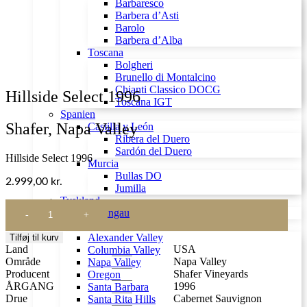
Barbaresco
Barbera d’Asti
Barolo
Barbera d’Alba
Toscana
Bolgheri
Brunello di Montalcino
Chianti Classico DOCG
Hillside Select 1996
Toscana IGT
Spanien
Shafer, Napa Valley
Castilla y León
Ribera del Duero
Sardón del Duero
Hillside Select 1996
Murcia
Bullas DO
2.999,00
kr.
Jumilla
Tyskland
Hillside
Rheingau
Select
USA
1996
Alexander Valley
Tilføj til kurv
antal
Land
USA
Columbia Valley
Område
Napa Valley
Napa Valley
Producent
Shafer Vineyards
Oregon
ÅRGANG
1996
Santa Barbara
Drue
Cabernet Sauvignon
Santa Rita Hills