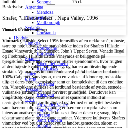
Indhold
75 cl.
Sonoma
Beskrivelse
Argentina
Mendoza
Shafer, "Hillside Select", Napa Valley, 1996
New Zealand
Marlborough
Sydafrika
Vinmark & vinfremstilling:
Constantia
Hvidvin
Vinmark:
Hillside Select 1996 fremstilles af en række små, robuste,
Frankrig
tørre og nøje udvalgte vinmarksblokke inden for Shafers Hillside
Bourgogne
Estate Vineyards (b.la. Sunspot, John’s Upper Seven, Venado Ilegal
Bordeaux
og Firebreak). Hillside Estate Vineyards er beliggende på
Spanien
bjergskråningerne lige ovenover Shafer-ejendommen, hvor frugten
Ribera del Duero
af den højeste kvalitet befinder sig, og har en amfiteaterlignende
Rías Baixas
struktur. Vinmarkens imponerende areal på 54 hektar er beplantet
Italien
100% Cabernet Sauvignon, men en varietet af kloner og rodstokke
Østrig
tilføjer deres egne egenskaber samt en kompleksitet til den endelige
Traisental
vin. Vinstokkene dyrkes i en jordbund bestående af tynde, stenede,
Tyskland
vulkanske jordarter ovenpå forvitret grundfjeld. Derudover kan
Rheingau
vingårdsblokkene karakteriseres af et sparsomt indhold af
USA
næringsstoffer samt jordfugtighed og dermed er udbyttet beskedent
Alexander Valley
samt bærerne ofte små. Samtidig er bærerne er mørke såvel som
Napa Valley
intens aromatiseret og når de knuses tilbyder de en rig smag, blød
Oregon
tekstur samt glatte og elegante tanniner. Ydermere kultiveres Shafers
Santa Barbara
vinmarker ved brug af bæredygtige landbrugsmetoder, såsom at
Sonoma