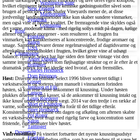
plante dækafgrøder mellem vinrækker og lave deres egen kompost,
Washington State
hvilket eliminerer behovet for kemiske gødningsstoffer såvel som
New Zealand
brugen af pesticider. Hos Shafer Vineyards mener de, at disse
Marlborough
jordvenlige landbrugsmetoder ikke kun skaber sundere vinmarker,
Sydafrika
men også vine af højere kvalitet. De fremragende vine skyldes også
Constantia
det varme, moderate klima - med rigelig sollys midt på dagen, kølige
Rosé
aftener og tågede morgener - som resulterer i, at frugten fra
Frankrig
vinmarken kan karakteriseres af koncentrerede, frodige aromaer og
Italien
smage. Samtidig bevarer denne regelmæssighed af dagtidsvarme og
USA
aftenkøling syreindholdet i frugten, hvilket giver vine af udsøgt
Champagne
balance. Hillside Select har lige siden den første vintage vist den
André Diligent
samme intense frugt såvel som fløjlsagtige struktur og er år efter år et
Bollinger
dramatisk udtryk for det ideelle sted hvoraf, at den fremstilles.
Charles Heidsieck
Dom Pérignon
Høst:
Druerne fra Hillside Select 1996 bliver sorteret tidligt i
Gosset
vækstsæsonen og sorteres igen manuelt i vinmarken forinden
Janisson et Fils
høsten, så kun rene druer ankommer til knusning. Under høsten
Lanson
plukkes druerne i små kasser, så de ankommer til knusning intakt og
Louis Roederer
ikke knust under deres egen vægt. 2014 var den tredje i en række af
Móet et Chandon
varme, solbeskinnet årgange fra forår til det tidlige efterår.
Piper Heidsieck
Konsistentheden af varme om dagen og afkøling om aftenen skabte
Pol Roger
en vækstsæson, hvor frugt med rigelig farve og koncentration samt
Salon
fristende, rige aromater blev høstet.
Taittinger
Dessertvin
Vinfremstilling:
På vineriet fortsætter det nyeste knusningsudstyr
Frankrig
sorteringen og de skrøbelige stilke, som har en tendens til at være let