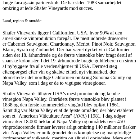
lange far-og-søn partnerskab. De har siden 1983 samarbejdet
omkring at lede Shafer Vineyards mod succes.
Land, region & område:
Shafer Vineyards ligger i Californien, USA, hvor 90% af den
amerikanske vinproduktion foregår. De mest udbrede druesorter
er Cabernet Sauvignon, Chardonnay, Merlot, Pinot Noir, Sauvignon
Blanc, Syrah og Zinfandel. Der har været dyrket vin i Californien
siden det 18. århundrede og de første vinstokke blev bragt dertil af
spanske kolonister. I det 19. århundrede bragte guldfeberen en strøm
af nybyggere fra alle verdenshjørner til USA. Dermed steg
efterspørgsel efter vin og skabte et helt nyt vinmarked, der
blomstrede i det nordlige Californien omkring Sonoma County og
Napa Valley, som i dag er de to vigtigste vinregioner.
Shafer Vineyards tilhører USA's mest prominente og kendte
vinregion Napa Valley. Områdets første vinstokke blev plantet i
1838 og den første kommercielle vingård blev opført i 1861.
Samtidig var Napa Valley et af de første områder, der blev etableret
som et "American Viticulture Area" (AVA) i 1981. I dag udgør
vinmarker 18.000 hektar af Napa Valley og områdets over 450
vinproducerende firmaer leverer årligt omkring 140 millioner flasker
vin. Napa Valley er unik grundet dens komplekse og mangfoldige
jordmønster af vulkansk, maritim og alluvial oprindelse. Mere end