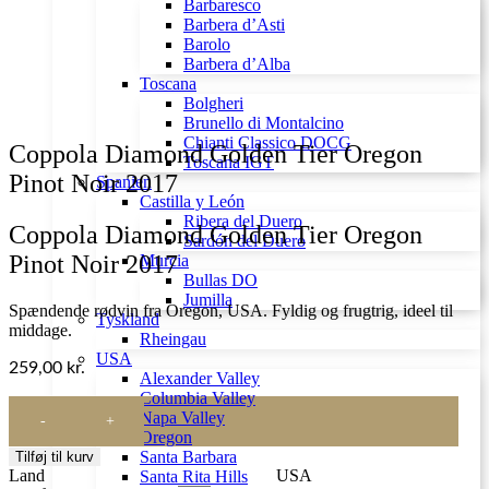
Barbaresco
Barbera d’Asti
Barolo
Barbera d’Alba
Toscana
Bolgheri
Brunello di Montalcino
Chianti Classico DOCG
Coppola Diamond Golden Tier Oregon
Toscana IGT
Pinot Noir 2017
Spanien
Castilla y León
Ribera del Duero
Coppola Diamond Golden Tier Oregon
Sardón del Duero
Pinot Noir 2017
Murcia
Bullas DO
Jumilla
Spændende rødvin fra Oregon, USA. Fyldig og frugtrig, ideel til
Tyskland
middage.
Rheingau
USA
259,00
kr.
Alexander Valley
Columbia Valley
Coppola
Napa Valley
Diamond
Oregon
Golden
Santa Barbara
Tilføj til kurv
Tier
Land
USA
Santa Rita Hills
Oregon