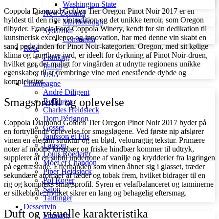
Washington State
Coppola Diamond Golden Tier Oregon Pinot Noir 2017 er en
New Zealand
hyldest til den rige vintradition og det unikke terroir, som Oregon
Marlborough
tilbyder. Francis Ford Coppola Winery, kendt for sin dedikation til
Sydafrika
kunstnerisk excellence og innovation, har med denne vin skabt en
Constantia
sand perle inden for Pinot Noir-kategorien. Oregon, med sit kølige
Rosé
klima og frugtbare jord, er ideelt for dyrkning af Pinot Noir-druen,
Frankrig
hvilket gør det muligt for vingården at udnytte regionens unikke
Italien
egenskaber til at frembringe vine med enestående dybde og
USA
kompleksitet.
Champagne
André Diligent
Smagsprofil og oplevelse
Bollinger
Charles Heidsieck
Dom Pérignon
Coppola Diamond Golden Tier Oregon Pinot Noir 2017 byder på
Gosset
en fortryllende oplevelse for smagsløgene. Ved første nip afslører
Janisson et Fils
vinen en elegant struktur og en blød, velouragtig tekstur. Primære
Lanson
noter af modne kirsebær og friske hindbær kommer til udtryk,
Louis Roederer
suppleret af en subtil undertone af vanilje og krydderier fra lagringen
Móet et Chandon
på egetræsfade. Efterhånden som vinen åbner sig i glasset, træder
Piper Heidsieck
sekundære aromaer af læder og tobak frem, hvilket bidrager til en
Pol Roger
rig og kompleks smagsprofil. Syren er velafbalanceret og tanninerne
Salon
er silkebløde, hvilket sikrer en lang og behagelig eftersmag.
Taittinger
Dessertvin
Duft og visuelle karakteristika
Frankrig