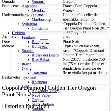
Område
Oregon
Sonoma
Pinot
Producent
Francis Ford Coppola
Argentina
Noir
Winery
Mendoza
2017
Underområde
Underområdet eller den
New Zealand
antal
specifikke region for
Marlborough
'Coppola Diamond Golden
Sydafrika
Tier Oregon Pinot Noir 2017'
Constantia
er:**Oregon**
Hvidvin
ÅRGANG
2017
Frankrig
Drue
Pinot Noir
Bourgogne
Indhold
Typisk vil en flaske vin,
Bordeaux
såsom "Coppola Diamond
Spanien
Golden Tier Oregon Pinot
Ribera del Duero
Noir 2017," indeholde 750
Rías Baixas
ml (75 cl.) væske. Dette er
Italien
standardstørrelsen for de
Østrig
fleste vinflasker på markedet.
Traisental
Beskrivelse
Tyskland
Rheingau
USA
Coppola Diamond Golden Tier Oregon
Alexander Valley
Pinot Noir 2017
Napa Valley
Oregon
Santa Barbara
Historien bag vinen
Sonoma