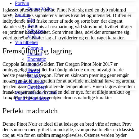
Portvin
Douro Valley
I glasset præsenterer denne Pinot Noir sig med en dyb rubinrød
Spiritus
farve, der straks signalerer vinenes kvalitet og intensitet. Duften er
Gin
indbydende med friske noter af røde og sorte bær, der elegant
Rom
blander sig med hints af rosmarin og våd skovbund, hvilket tilføjer
Whiskey
en jordnær kompleksitet. Som vinen iltes, udvikler aromaerne sig
Vodka
yderligere og afslører lag af krydderier og en let røget karakter.
Vin tilbehør
Coravin
Fremstilling og lagring
Durand
Enomatic
Coppola Diamond Golden Tier Oregon Pinot Noir 2017 er
Pulltex
omhyggeligt fremstillet fra håndplukkede druer, udvalgt fra de
Riedel
bedste parceller i Oregon. Efter en skånsom presning gennemgår
Stanley
mosten en kold maceration for at udvinde maksimal farve og aroma,
Tilbud & deals
før den gærer ved kontrollerede temperaturer. Vinen lagres derefter i
Gavekort
franske egetræsfade, hvoraf en del er nye, for at tilføje struktur og
WineCollector's Club
kompleksitet uden at overdøve druens naturlige karakter.
Fund til kælderen
Perfekt madmatch
Denne Pinot Noir er ideel til at ledsage en bred vifte af retter. Prøv
den sammen med grillet lammekølle, svamperisotto eller en klassisk
coq au vin for en sublim smagsoplevelse. Ostenes verden byder