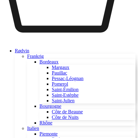
Rødvin
Frankrig
Bordeaux
Margaux
Pauillac
Pessac-Léognan
Pomerol
Saint-Émilion
Saint-Estèphe
Saint-Julien
Bourgogne
Côte de Beaune
Côte de Nuits
Rhône
Italien
Piemonte