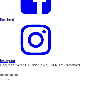
Castellare I Sodi di S.
Niccolò 2012
599,00 kr.
Facebook
Tilføj til kurv
Instagram
Copyright Wine Collector 2024. All Rights Reserved