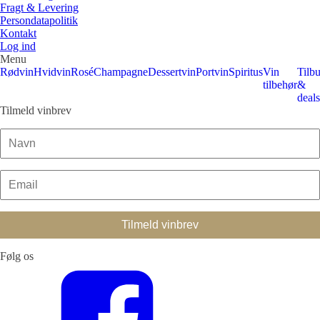
Fragt & Levering
Tilføj til kurv
Persondatapolitik
Kontakt
Log ind
Menu
Rødvin
Hvidvin
Rosé
Champagne
Dessertvin
Portvin
Spiritus
Vin
Tilb
tilbehør
&
deals
Tilmeld vinbrev
Følg os