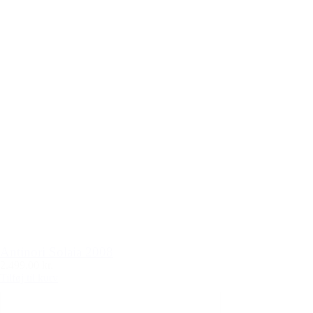
Antinori Solaia 2008
2.499,00 kr.
Tilføj til kurv