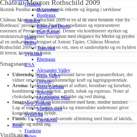
Château Mouton Rothschild 2009
Frankrig
Ikonisk Pauillac med kunstnerisk etikette og årgang i særklasse
Bourgogne
Bordeaux
Château Mouton Rothschild 2009 er en af de mest berømte vine fra
Spanien
Bordeaux’ prestigefyldte Pauillac-appellation og repræsenterer
Ribera del Duero
essensen af Premier Cru Classé. Denne vin kombinerer styrken og
Rías Baixas
strukturen fra Cabernet Sauvignon med elegance fra Merlot og prydes
Italien
af en unik etikette designet af Antoni Tàpies. Château Mouton
Østrig
Rothschild 2009 er ikke blot en vin, men et samlerobjekt og en hyldest
Traisental
til terroir, historie og kunst.
Tyskland
Rheingau
Smagsnoter
USA
Alexander Valley
Udseende:
Intens, dyb rubinrød farve med granatreflekser, der
Napa Valley
vidner om vinens ungdommelige kraft og lagringspotentiale.
Oregon
Aroma:
Forførende bouquet af solbær, brombær og kirsebær,
Santa Barbara
kombineret med cedertræ, grafit, tobak og espresso. Noter af
Sonoma
chokolade og krydderier udfolder sig ved iltning.
Washington State
Smag:
Kraftfuld og koncentreret med faste, modne tanniner.
New Zealand
Lag af mørke frugter, mokka og mineralske undertoner giver
Marlborough
kompleksitet og dybde.
Sydafrika
Finish:
En lang og vedvarende afslutning med hints af lakrids,
Constantia
vanilje og subtil røg.
Rosé
Frankrig
Vinifikation
Italien