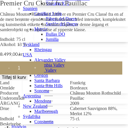
Premier Cru Classé fra Pauillac
Toscana IGT
Spanien
Castilla y León
Château Mouton Rothschild 2009 er en Premier Cru Classé fra en af
Ribera del Duero
de mest berømte ejendomme i Bordeaux. Med intensitet, kompleksitet
Sardón del Duero
og kunstnerisk etikette fra Antoni Tàpies, er denne årgang et
Murcia
samlerobjekt og en oplevelse af ypperste klasse.
Bullas DO
Indhold: 75 cl
Jumilla
Alkohol: 13 %
Tyskland
Rheingau
8.499,00
kr.
USA
Alexander Valley
Château
Columbia Valley
Mouton
Napa Valley
Rothschild
Oregon
Tilføj til kurv
2009
Santa Barbara
Land
Frankrig
antal
Santa Rita Hills
Område
Bordeaux
Sonoma
Producent
Château Mouton Rothschild
Argentina
Underområde
Pauillac
Mendoza
ÅRGANG
2009
New Zealand
Drue
Cabernet Sauvignon 88%,
Marlborough
Merlot 12%
Sydafrika
Indhold
75 cl.
Constantia
Beskrivelse
Hvidvin