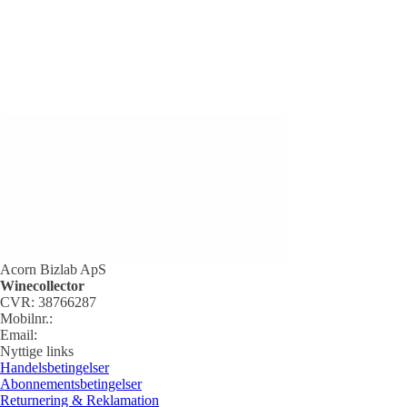
Acorn Bizlab ApS
Winecollector
CVR: 38766287
Mobilnr.:
+45 42 60 35 80
Email:
kontakt@winecollector.dk
Nyttige links
Handelsbetingelser
Dominus 2000
Abonnementsbetingelser
Returnering & Reklamation
1.999,00 kr.