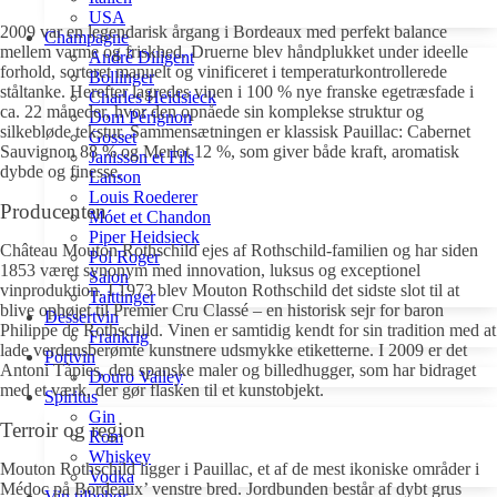
USA
2009 var en legendarisk årgang i Bordeaux med perfekt balance
Champagne
mellem varme og friskhed. Druerne blev håndplukket under ideelle
André Diligent
forhold, sorteret manuelt og vinificeret i temperaturkontrollerede
Bollinger
ståltanke. Herefter lagredes vinen i 100 % nye franske egetræsfade i
Charles Heidsieck
ca. 22 måneder, hvor den opnåede sin komplekse struktur og
Dom Pérignon
silkebløde tekstur. Sammensætningen er klassisk Pauillac: Cabernet
Gosset
Sauvignon 88 % og Merlot 12 %, som giver både kraft, aromatisk
Janisson et Fils
dybde og finesse.
Lanson
Louis Roederer
Producenten
Móet et Chandon
Piper Heidsieck
Château Mouton Rothschild ejes af Rothschild-familien og har siden
Pol Roger
1853 været synonym med innovation, luksus og exceptionel
Salon
vinproduktion. I 1973 blev Mouton Rothschild det sidste slot til at
Taittinger
blive ophøjet til Premier Cru Classé – en historisk sejr for baron
Dessertvin
Philippe de Rothschild. Vinen er samtidig kendt for sin tradition med at
Frankrig
lade verdensberømte kunstnere udsmykke etiketterne. I 2009 er det
Portvin
Antoni Tàpies, den spanske maler og billedhugger, som har bidraget
Douro Valley
med et værk, der gør flasken til et kunstobjekt.
Spiritus
Gin
Terroir og region
Rom
Whiskey
Mouton Rothschild ligger i Pauillac, et af de mest ikoniske områder i
Vodka
Médoc på Bordeaux’ venstre bred. Jordbunden består af dybt grus
Vin tilbehør