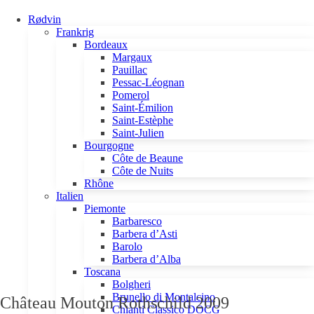
Rødvin
Frankrig
Bordeaux
Margaux
Pauillac
Pessac-Léognan
Pomerol
Saint-Émilion
Saint-Estèphe
Saint-Julien
Bourgogne
Côte de Beaune
Côte de Nuits
Rhône
Italien
Piemonte
Barbaresco
Barbera d’Asti
Barolo
Barbera d’Alba
Toscana
Bolgheri
Brunello di Montalcino
Château Mouton Rothschild 2009
Chianti Classico DOCG