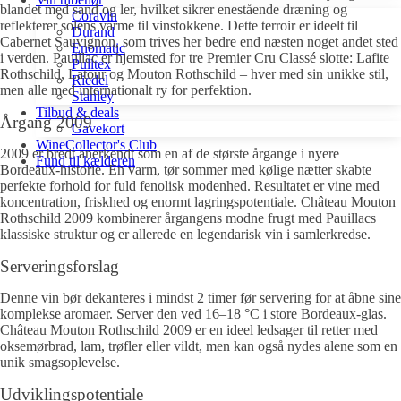
blandet med sand og ler, hvilket sikrer enestående dræning og
Coravin
reflekterer solens varme til vinstokkene. Dette terroir er ideelt til
Durand
Cabernet Sauvignon, som trives her bedre end næsten noget andet sted
Enomatic
i verden. Pauillac er hjemsted for tre Premier Cru Classé slotte: Lafite
Pulltex
Rothschild, Latour og Mouton Rothschild – hver med sin unikke stil,
Riedel
men alle med internationalt ry for perfektion.
Stanley
Tilbud & deals
Årgang 2009
Gavekort
WineCollector's Club
2009 er bredt anerkendt som en af de største årgange i nyere
Fund til kælderen
Bordeaux-historie. En varm, tør sommer med kølige nætter skabte
perfekte forhold for fuld fenolisk modenhed. Resultatet er vine med
koncentration, friskhed og enormt lagringspotentiale. Château Mouton
Rothschild 2009 kombinerer årgangens modne frugt med Pauillacs
klassiske struktur og er allerede en legendarisk vin i samlerkredse.
Serveringsforslag
Denne vin bør dekanteres i mindst 2 timer før servering for at åbne sine
komplekse aromaer. Server den ved 16–18 °C i store Bordeaux-glas.
Château Mouton Rothschild 2009 er en ideel ledsager til retter med
oksemørbrad, lam, trøfler eller vildt, men kan også nydes alene som en
unik smagsoplevelse.
Udviklingspotentiale