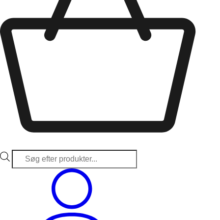
Products
search