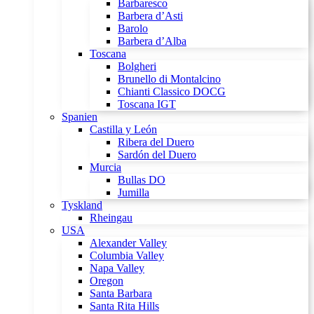
Barbaresco
Barbera d’Asti
Barolo
Barbera d’Alba
Toscana
Bolgheri
Brunello di Montalcino
Chianti Classico DOCG
Toscana IGT
Spanien
Castilla y León
Ribera del Duero
Sardón del Duero
Murcia
Bullas DO
Jumilla
Tyskland
Rheingau
USA
Alexander Valley
Columbia Valley
Napa Valley
Oregon
Santa Barbara
Santa Rita Hills