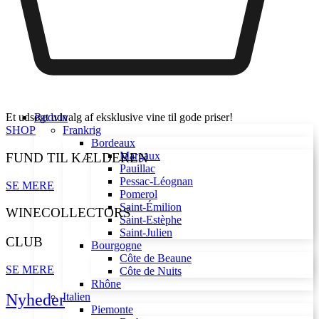
Et udsøgt udvalg af eksklusive vine til gode priser!
Rødvin
SHOP
Frankrig
Bordeaux
Margaux
FUND TIL KÆLDEREN
Pauillac
Pessac-Léognan
SE MERE
Pomerol
Saint-Émilion
WINECOLLECTORS
Saint-Estèphe
Saint-Julien
CLUB
Bourgogne
Côte de Beaune
SE MERE
Côte de Nuits
Rhône
Nyheder
Italien
Piemonte