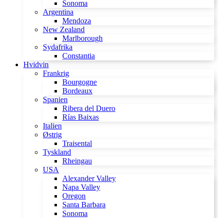
Sonoma
Argentina
Mendoza
New Zealand
Marlborough
Sydafrika
Constantia
Hvidvin
Frankrig
Bourgogne
Bordeaux
Spanien
Ribera del Duero
Rías Baixas
Italien
Østrig
Traisental
Tyskland
Rheingau
USA
Alexander Valley
Napa Valley
Oregon
Santa Barbara
Sonoma