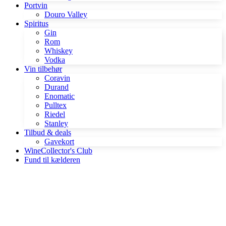
Portvin
Douro Valley
Spiritus
Gin
Rom
Whiskey
Vodka
Vin tilbehør
Coravin
Durand
Enomatic
Pulltex
Riedel
Stanley
Tilbud & deals
Gavekort
WineCollector's Club
Fund til kælderen